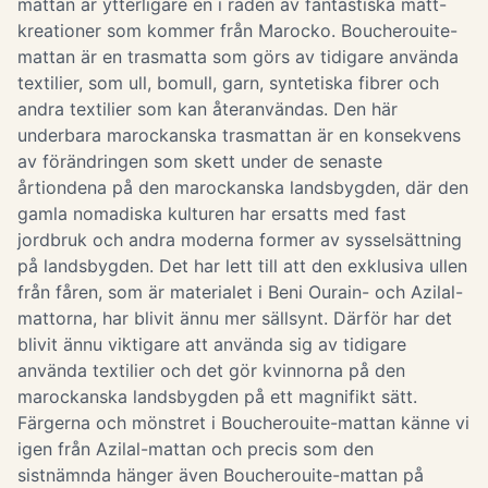
mattan är ytterligare en i raden av fantastiska matt-
kreationer som kommer från Marocko. Boucherouite-
mattan är en trasmatta som görs av tidigare använda
textilier, som ull, bomull, garn, syntetiska fibrer och
andra textilier som kan återanvändas. Den här
underbara marockanska trasmattan är en konsekvens
av förändringen som skett under de senaste
årtiondena på den marockanska landsbygden, där den
gamla nomadiska kulturen har ersatts med fast
jordbruk och andra moderna former av sysselsättning
på landsbygden. Det har lett till att den exklusiva ullen
från fåren, som är materialet i Beni Ourain- och Azilal-
mattorna, har blivit ännu mer sällsynt. Därför har det
blivit ännu viktigare att använda sig av tidigare
använda textilier och det gör kvinnorna på den
marockanska landsbygden på ett magnifikt sätt.
Färgerna och mönstret i Boucherouite-mattan känne vi
igen från Azilal-mattan och precis som den
sistnämnda hänger även Boucherouite-mattan på