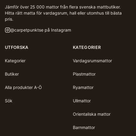
Jämför över 25 000 mattor från flera svenska mattbutiker.
Hitta rätt matta för vardagsrum, hall eller utomhus till bästa
pris.
@
carpetpunktse
på Instagram
UTFORSKA
KATEGORIER
Kategorier
Vardagsrumsmattor
Butiker
Plastmattor
Alla produkter A-Ö
Ryamattor
Sök
Ullmattor
Orientaliska mattor
Barnmattor