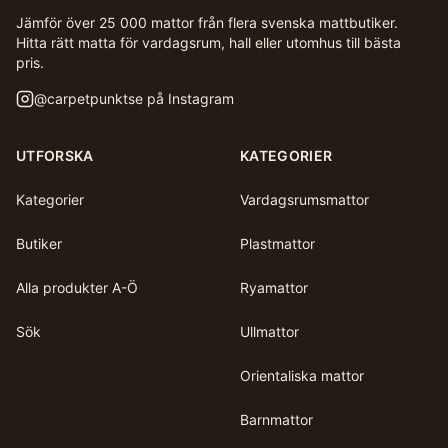
Jämför över 25 000 mattor från flera svenska mattbutiker.
Hitta rätt matta för vardagsrum, hall eller utomhus till bästa
pris.
@
carpetpunktse
på Instagram
UTFORSKA
KATEGORIER
Kategorier
Vardagsrumsmattor
Butiker
Plastmattor
Alla produkter A-Ö
Ryamattor
Sök
Ullmattor
Orientaliska mattor
Barnmattor