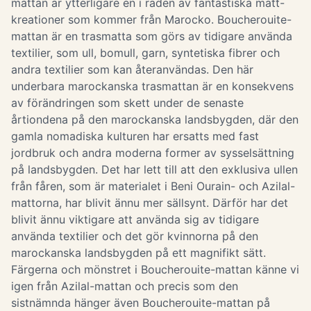
mattan är ytterligare en i raden av fantastiska matt-
kreationer som kommer från Marocko. Boucherouite-
mattan är en trasmatta som görs av tidigare använda
textilier, som ull, bomull, garn, syntetiska fibrer och
andra textilier som kan återanvändas. Den här
underbara marockanska trasmattan är en konsekvens
av förändringen som skett under de senaste
årtiondena på den marockanska landsbygden, där den
gamla nomadiska kulturen har ersatts med fast
jordbruk och andra moderna former av sysselsättning
på landsbygden. Det har lett till att den exklusiva ullen
från fåren, som är materialet i Beni Ourain- och Azilal-
mattorna, har blivit ännu mer sällsynt. Därför har det
blivit ännu viktigare att använda sig av tidigare
använda textilier och det gör kvinnorna på den
marockanska landsbygden på ett magnifikt sätt.
Färgerna och mönstret i Boucherouite-mattan känne vi
igen från Azilal-mattan och precis som den
sistnämnda hänger även Boucherouite-mattan på