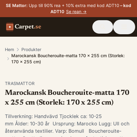
SE Mattor
:
Upp till 90% rea + 10% extra med kod ADT10
– kod
ADT10
Se rean →
Carpet
.se
Hem
Produkter
Marockansk Boucherouite-matta 170 x 255 cm (Storlek:
170 x 255 cm)
TRASMATTOR
Marockansk Boucherouite-matta 170
x 255 cm (Storlek: 170 x 255 cm)
Tillverkning: Handvävd Tjocklek ca: 10-25
mm Ålder: 10-30 år Ursprung: Marocko Lugg: Ull och
återanvända textilier. Varp: Bomull Boucherouite-