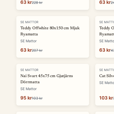
63 kr
63 kr
228 kr
2
-
69
%
-
85
%
SE MATTOR
SE MATT
Teddy Offwhite 80x150 cm Mjuk
Teddy O
Ryamatta
Ryamat
SE Mattor
SE Matto
63 kr
63 kr
207 kr
4
-
8
%
-
67
%
SE MATTOR
SE MATT
Nai Svart 45x75 cm Gjutjärns
Cat Sil
Dörrmatta
SE Matto
SE Mattor
95 kr
103 kr
103 kr