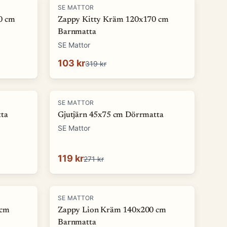
-
68
%
SE MATTOR
0 cm
Zappy Kitty Kräm 120x170 cm
Barnmatta
SE Mattor
103 kr
319 kr
-
56
%
SE MATTOR
ta
Gjutjärn 45x75 cm Dörrmatta
SE Mattor
119 kr
271 kr
-
74
%
SE MATTOR
 cm
Zappy Lion Kräm 140x200 cm
Barnmatta