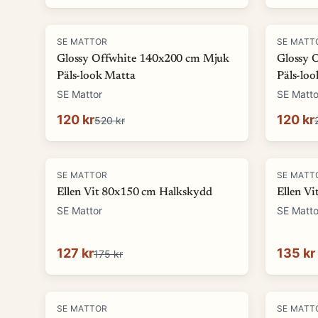
-
77
%
-
57
%
SE MATTOR
SE MATT
Glossy Offwhite 140x200 cm Mjuk
Glossy 
Päls-look Matta
Päls-lo
SE Mattor
SE Matto
120 kr
120 kr
520 kr
-
27
%
SE MATTOR
SE MATT
Ellen Vit 80x150 cm Halkskydd
Ellen V
SE Mattor
SE Matto
127 kr
135 kr
175 kr
-
33
%
-
33
%
SE MATTOR
SE MATT