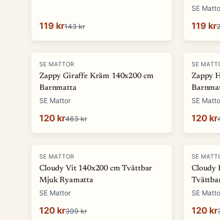
SE Matto
119 kr
119 kr
143 kr
2
-
74
%
-
74
%
SE MATTOR
SE MATT
Zappy Giraffe Kräm 140x200 cm
Zappy 
Barnmatta
Barnma
SE Mattor
SE Matto
120 kr
120 kr
463 kr
-
70
%
-
70
%
SE MATTOR
SE MATT
Cloudy Vit 140x200 cm Tvättbar
Cloudy 
Mjuk Ryamatta
Tvättba
SE Mattor
SE Matto
120 kr
120 kr
399 kr