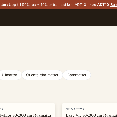
ttor
:
Upp till 90% rea + 10% extra med kod ADT10
– kod
ADT10
Se 
Ullmattor
Orientaliska mattor
Barnmattor
-
82
%
OR
SE MATTOR
fwhite 80x300 cm Ryamatta
Lazy Vit 80x300 cm Ryamat