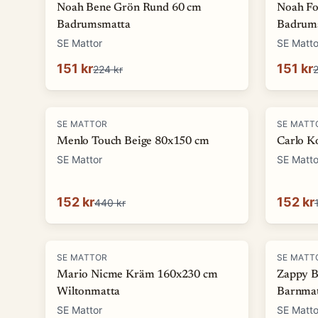
Noah Bene Grön Rund 60 cm
Noah F
Badrumsmatta
Badrum
SE Mattor
SE Matto
151 kr
151 kr
224 kr
2
-
65
%
-
90
%
SE MATTOR
SE MATT
Menlo Touch Beige 80x150 cm
Carlo K
SE Mattor
SE Matto
152 kr
152 kr
440 kr
-
62
%
-
73
%
SE MATTOR
SE MATT
Mario Nicme Kräm 160x230 cm
Zappy B
Wiltonmatta
Barnma
SE Mattor
SE Matto