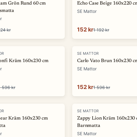
oam Grön Rund 60 cm
Echo Case Beige 160x220 c
smatta
SE Mattor
r
152 kr
24 kr
1 192 kr
-
90
%
OR
SE MATTOR
onfi Kräm 160x230 cm
Carlo Vato Brun 160x230 c
r
SE Mattor
152 kr
1 596 kr
1 596 kr
-
73
%
OR
SE MATTOR
ear Kräm 160x230 cm
Zappy Lion Kräm 160x230
tta
Barnmatta
r
SE Mattor