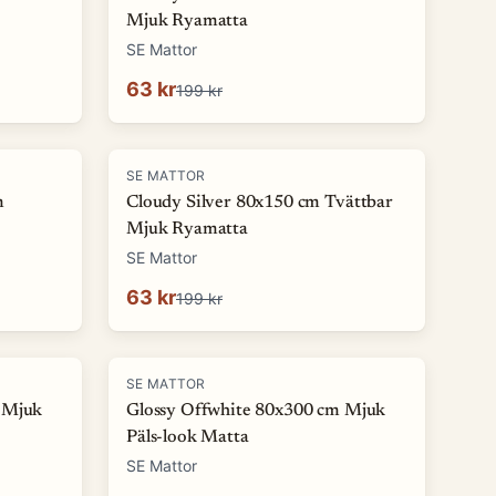
Mjuk Ryamatta
SE Mattor
63 kr
199 kr
-
68
%
SE MATTOR
m
Cloudy Silver 80x150 cm Tvättbar
Mjuk Ryamatta
SE Mattor
63 kr
199 kr
-
86
%
SE MATTOR
 Mjuk
Glossy Offwhite 80x300 cm Mjuk
Päls-look Matta
SE Mattor