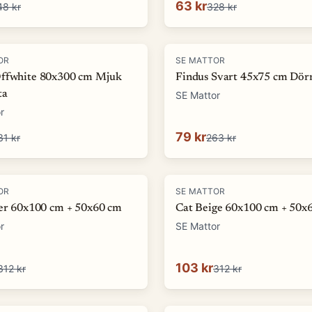
63 kr
48 kr
328 kr
-
70
%
OR
SE MATTOR
ffwhite 80x300 cm Mjuk
Findus Svart 45x75 cm Dör
ta
SE Mattor
r
79 kr
31 kr
263 kr
-
67
%
OR
SE MATTOR
ver 60x100 cm + 50x60 cm
Cat Beige 60x100 cm + 50x
r
SE Mattor
103 kr
312 kr
312 kr