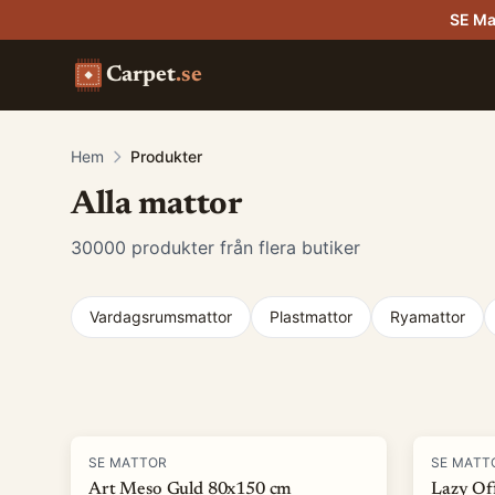
SE Ma
Carpet
.se
Hem
Produkter
Alla mattor
30000
produkter från flera butiker
Vardagsrumsmattor
Plastmattor
Ryamattor
Produkter
-
90
%
-
82
%
SE MATTOR
SE MATT
Art Meso Guld 80x150 cm
Lazy Of