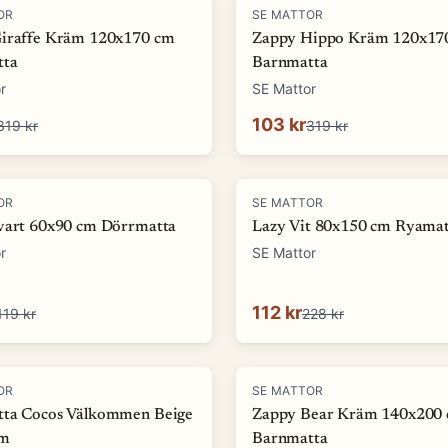
-
68
%
OR
SE MATTOR
iraffe Kräm 120x170 cm
Zappy Hippo Kräm 120x17
tta
Barnmatta
r
SE Mattor
103 kr
319 kr
319 kr
-
51
%
OR
SE MATTOR
vart 60x90 cm Dörrmatta
Lazy Vit 80x150 cm Ryamat
r
SE Mattor
112 kr
119 kr
228 kr
-
74
%
OR
SE MATTOR
ta Cocos Välkommen Beige
Zappy Bear Kräm 140x200
cm
Barnmatta