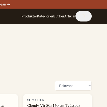
rean →
Produkter
Kategorier
Butiker
Artiklar
-
68
%
SE MATTOR
ta
Cloudy Vit 80x150 cm Tvättbar