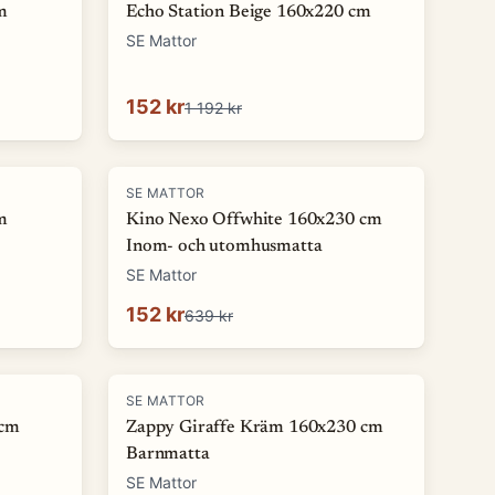
m
Echo Station Beige 160x220 cm
SE Mattor
152 kr
1 192 kr
-
76
%
SE MATTOR
m
Kino Nexo Offwhite 160x230 cm
Inom- och utomhusmatta
SE Mattor
152 kr
639 kr
-
73
%
SE MATTOR
 cm
Zappy Giraffe Kräm 160x230 cm
Barnmatta
SE Mattor