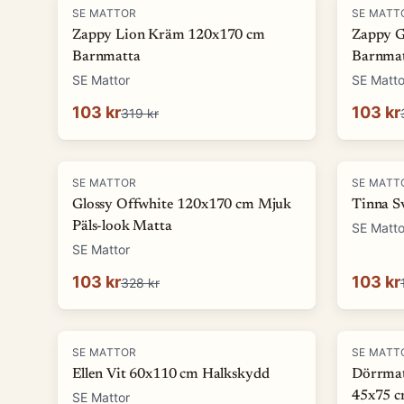
-
68
%
-
68
%
SE MATTOR
SE MATT
Zappy Lion Kräm 120x170 cm
Zappy G
Barnmatta
Barnma
SE Mattor
SE Matto
103 kr
103 kr
319 kr
-
69
%
-
13
%
SE MATTOR
SE MATT
Glossy Offwhite 120x170 cm Mjuk
Tinna S
Päls-look Matta
SE Matto
SE Mattor
103 kr
103 kr
328 kr
-
17
%
-
58
%
SE MATTOR
SE MATT
Ellen Vit 60x110 cm Halkskydd
Dörrmat
45x75 
SE Mattor