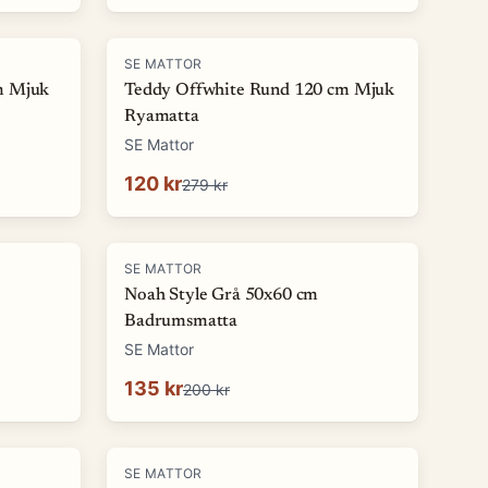
-
57
%
SE MATTOR
m Mjuk
Teddy Offwhite Rund 120 cm Mjuk
Ryamatta
SE Mattor
120 kr
279 kr
-
32
%
SE MATTOR
Noah Style Grå 50x60 cm
Badrumsmatta
SE Mattor
135 kr
200 kr
-
87
%
SE MATTOR