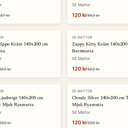
r
SE Mattor
120 kr
87 kr
463 kr
-
74
%
OR
SE MATTOR
Hippo Kräm 140x200 cm
Zappy Kitty Kräm 140x200
tta
Barnmatta
r
SE Mattor
120 kr
463 kr
463 kr
-
70
%
OR
SE MATTOR
Ljusbeige 140x200 cm
Cloudy Silver 140x200 cm 
r Mjuk Ryamatta
Mjuk Ryamatta
r
SE Mattor
120 kr
399 kr
399 kr