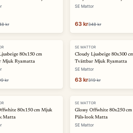
r
SE Mattor
63 kr
48 kr
348 kr
-
80
%
OR
SE MATTOR
Ljusbeige 80x150 cm
Cloudy Ljusbeige 80x300 c
r Mjuk Ryamatta
Tvättbar Mjuk Ryamatta
r
SE Mattor
63 kr
99 kr
319 kr
-
81
%
OR
SE MATTOR
Offwhite 80x150 cm Mjuk
Glossy Offwhite 80x250 cm
ok Matta
Päls-look Matta
r
SE Mattor