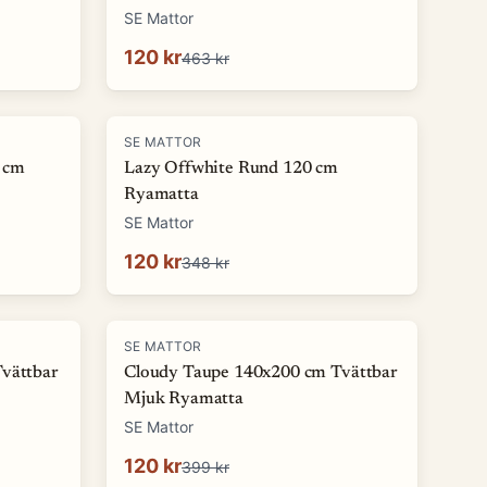
SE Mattor
120 kr
463 kr
-
66
%
SE MATTOR
 cm
Lazy Offwhite Rund 120 cm
Ryamatta
SE Mattor
120 kr
348 kr
-
70
%
SE MATTOR
Tvättbar
Cloudy Taupe 140x200 cm Tvättbar
Mjuk Ryamatta
SE Mattor
120 kr
399 kr