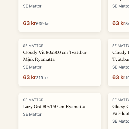
SE Mattor
SE Matto
63 kr
63 kr
639 kr
3
-
80
%
-
68
%
SE MATTOR
SE MATT
Cloudy Vit 80x300 cm Tvättbar
Cloudy 
Mjuk Ryamatta
Tvättba
SE Mattor
SE Matto
63 kr
63 kr
319 kr
1
-
72
%
-
75
%
SE MATTOR
SE MATT
Lazy Grå 80x150 cm Ryamatta
Glossy 
Päls-lo
SE Mattor
SE Matto