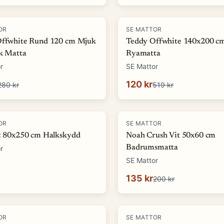
-
77
%
OR
SE MATTOR
Offwhite Rund 120 cm Mjuk
Teddy Offwhite 140x200 c
ok Matta
Ryamatta
r
SE Mattor
120 kr
280 kr
519 kr
-
32
%
OR
SE MATTOR
it 80x250 cm Halkskydd
Noah Crush Vit 50x60 cm
Badrumsmatta
r
SE Mattor
135 kr
200 kr
-
87
%
OR
SE MATTOR