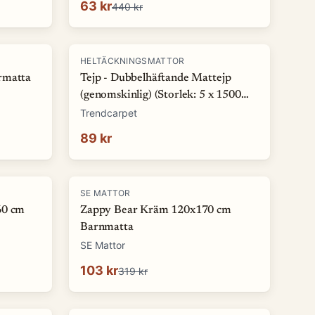
63 kr
440 kr
HELTÄCKNINGSMATTOR
rmatta
Tejp - Dubbelhäftande Mattejp
(genomskinlig) (Storlek: 5 x 1500
cm)
Trendcarpet
89 kr
-
68
%
SE MATTOR
60 cm
Zappy Bear Kräm 120x170 cm
Barnmatta
SE Mattor
103 kr
319 kr