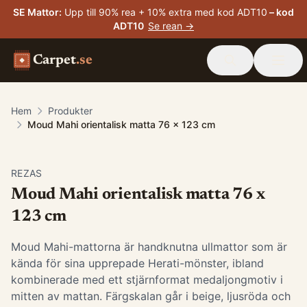
SE Mattor
:
Upp till 90% rea + 10% extra med kod ADT10
– kod
ADT10
Se rean →
Carpet
.se
Hem
Produkter
Moud Mahi orientalisk matta 76 x 123 cm
-
15
%
REZAS
Moud Mahi orientalisk matta 76 x
123 cm
Moud Mahi-mattorna är handknutna ullmattor som är
kända för sina upprepade Herati-mönster, ibland
kombinerade med ett stjärnformat medaljongmotiv i
mitten av mattan. Färgskalan går i beige, ljusröda och