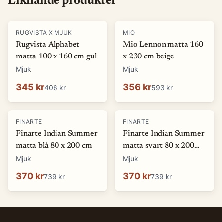
Liknande produkter
-
15
%
-
40
%
RUGVISTA X MJUK
MIO
Rugvista Alphabet
Mio Lennon matta 160
matta 100 x 160 cm gul
x 230 cm beige
Mjuk
Mjuk
345 kr
356 kr
406 kr
593 kr
-
50
%
-
50
%
FINARTE
FINARTE
Finarte Indian Summer
Finarte Indian Summer
matta blå 80 x 200 cm
matta svart 80 x 200
cm
Mjuk
Mjuk
370 kr
370 kr
739 kr
739 kr