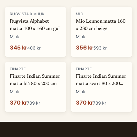
-
15
%
-
40
%
RUGVISTA X MJUK
MIO
Rugvista Alphabet
Mio Lennon matta 160
matta 100 x 160 cm gul
x 230 cm beige
Mjuk
Mjuk
345 kr
356 kr
406 kr
593 kr
-
50
%
-
50
%
FINARTE
FINARTE
Finarte Indian Summer
Finarte Indian Summer
matta blå 80 x 200 cm
matta svart 80 x 200
cm
Mjuk
Mjuk
370 kr
370 kr
739 kr
739 kr