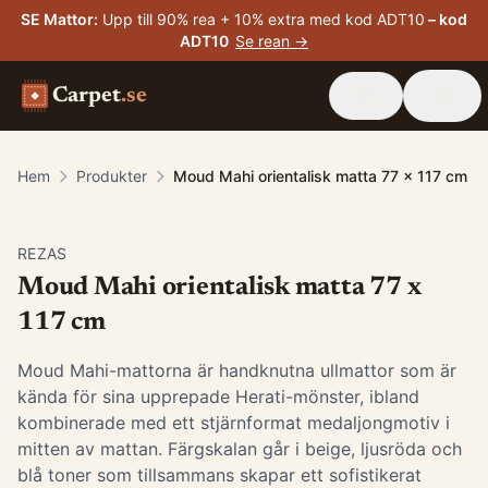
SE Mattor
:
Upp till 90% rea + 10% extra med kod ADT10
– kod
ADT10
Se rean →
Carpet
.se
Hem
Produkter
Moud Mahi orientalisk matta 77 x 117 cm
-
15
%
REZAS
Moud Mahi orientalisk matta 77 x
117 cm
Moud Mahi-mattorna är handknutna ullmattor som är
kända för sina upprepade Herati-mönster, ibland
kombinerade med ett stjärnformat medaljongmotiv i
mitten av mattan. Färgskalan går i beige, ljusröda och
blå toner som tillsammans skapar ett sofistikerat