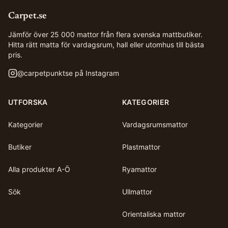
Carpet.se
Jämför över 25 000 mattor från flera svenska mattbutiker.
Hitta rätt matta för vardagsrum, hall eller utomhus till bästa
pris.
@
carpetpunktse
på Instagram
UTFORSKA
KATEGORIER
Kategorier
Vardagsrumsmattor
Butiker
Plastmattor
Alla produkter A-Ö
Ryamattor
Sök
Ullmattor
Orientaliska mattor