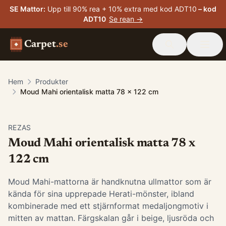
SE Mattor
:
Upp till 90% rea + 10% extra med kod ADT10
– kod
ADT10
Se rean →
Carpet
.se
Hem
Produkter
Moud Mahi orientalisk matta 78 x 122 cm
-
15
%
REZAS
Moud Mahi orientalisk matta 78 x
122 cm
Moud Mahi-mattorna är handknutna ullmattor som är
kända för sina upprepade Herati-mönster, ibland
kombinerade med ett stjärnformat medaljongmotiv i
mitten av mattan. Färgskalan går i beige, ljusröda och