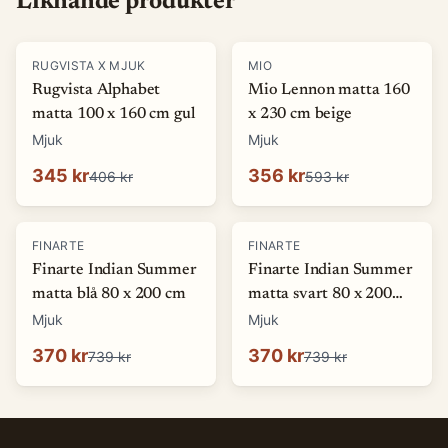
Liknande produkter
-
15
%
-
40
%
RUGVISTA X MJUK
MIO
Rugvista Alphabet
Mio Lennon matta 160
matta 100 x 160 cm gul
x 230 cm beige
Mjuk
Mjuk
345 kr
356 kr
406 kr
593 kr
-
50
%
-
50
%
FINARTE
FINARTE
Finarte Indian Summer
Finarte Indian Summer
matta blå 80 x 200 cm
matta svart 80 x 200
cm
Mjuk
Mjuk
370 kr
370 kr
739 kr
739 kr