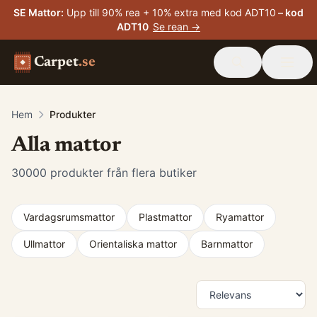
SE Mattor
:
Upp till 90% rea + 10% extra med kod ADT10
– kod
ADT10
Se rean →
Carpet
.se
Hem
Produkter
Alla mattor
30000
produkter från flera butiker
Vardagsrumsmattor
Plastmattor
Ryamattor
Ullmattor
Orientaliska mattor
Barnmattor
Produkter