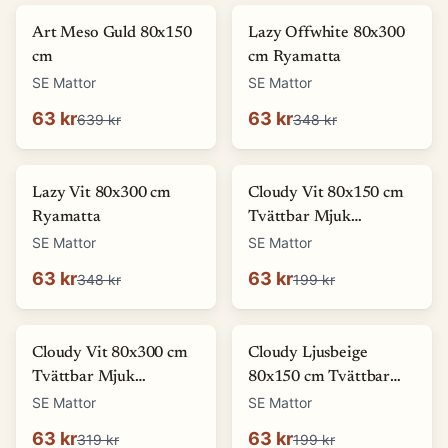
-
90
%
-
82
%
Art Meso Guld 80x150
Lazy Offwhite 80x300
cm
cm Ryamatta
SE Mattor
SE Mattor
63 kr
63 kr
639 kr
348 kr
-
82
%
-
68
%
Lazy Vit 80x300 cm
Cloudy Vit 80x150 cm
Ryamatta
Tvättbar Mjuk
Ryamatta
SE Mattor
SE Mattor
63 kr
63 kr
348 kr
199 kr
-
80
%
-
68
%
Cloudy Vit 80x300 cm
Cloudy Ljusbeige
Tvättbar Mjuk
80x150 cm Tvättbar
Ryamatta
Mjuk Ryamatta
SE Mattor
SE Mattor
63 kr
63 kr
319 kr
199 kr