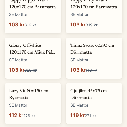
Zappy Hippo Kräm
Zappy Kitty Kräm
120x170 cm Barnmatta
120x170 cm Barnmatta
SE Mattor
SE Mattor
103 kr
103 kr
319 kr
319 kr
-
69
%
-
13
%
Glossy Offwhite
Tinna Svart 60x90 cm
120x170 cm Mjuk Päls-
Dörrmatta
look Matta
SE Mattor
SE Mattor
103 kr
103 kr
328 kr
119 kr
-
51
%
-
56
%
Lazy Vit 80x150 cm
Gjutjärn 45x75 cm
Ryamatta
Dörrmatta
SE Mattor
SE Mattor
112 kr
119 kr
228 kr
271 kr