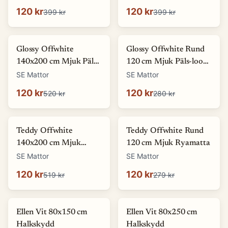
120 kr
120 kr
399 kr
399 kr
-
77
%
-
57
%
Glossy Offwhite
Glossy Offwhite Rund
140x200 cm Mjuk Päls-
120 cm Mjuk Päls-look
look Matta
Matta
SE Mattor
SE Mattor
120 kr
120 kr
520 kr
280 kr
-
77
%
-
57
%
Teddy Offwhite
Teddy Offwhite Rund
140x200 cm Mjuk
120 cm Mjuk Ryamatta
Ryamatta
SE Mattor
SE Mattor
120 kr
120 kr
519 kr
279 kr
-
27
%
Ellen Vit 80x150 cm
Ellen Vit 80x250 cm
Halkskydd
Halkskydd