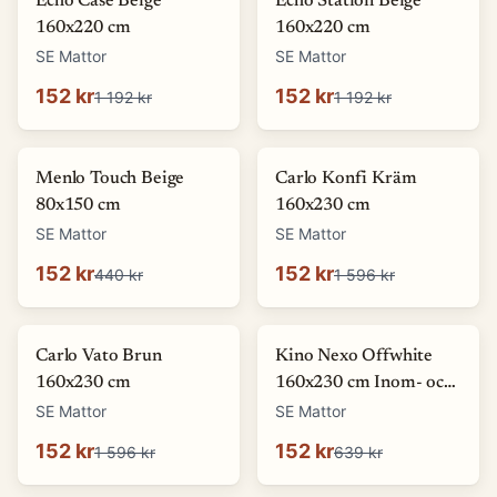
Echo Case Beige
Echo Station Beige
160x220 cm
160x220 cm
SE Mattor
SE Mattor
152 kr
152 kr
1 192 kr
1 192 kr
-
65
%
-
90
%
Menlo Touch Beige
Carlo Konfi Kräm
80x150 cm
160x230 cm
SE Mattor
SE Mattor
152 kr
152 kr
440 kr
1 596 kr
-
90
%
-
76
%
Carlo Vato Brun
Kino Nexo Offwhite
160x230 cm
160x230 cm Inom- och
utomhusmatta
SE Mattor
SE Mattor
152 kr
152 kr
1 596 kr
639 kr