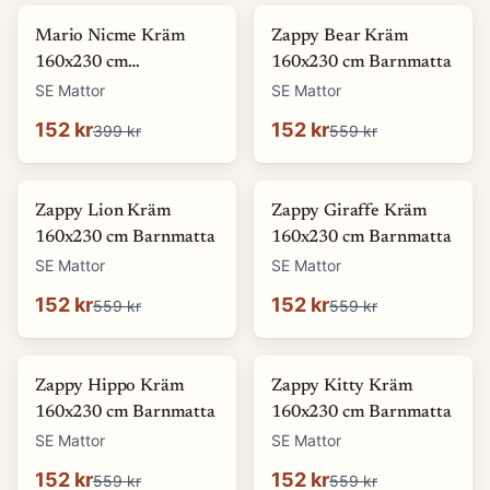
-
62
%
-
73
%
Mario Nicme Kräm
Zappy Bear Kräm
160x230 cm
160x230 cm Barnmatta
Wiltonmatta
SE Mattor
SE Mattor
152 kr
152 kr
399 kr
559 kr
-
73
%
-
73
%
Zappy Lion Kräm
Zappy Giraffe Kräm
160x230 cm Barnmatta
160x230 cm Barnmatta
SE Mattor
SE Mattor
152 kr
152 kr
559 kr
559 kr
-
73
%
-
73
%
Zappy Hippo Kräm
Zappy Kitty Kräm
160x230 cm Barnmatta
160x230 cm Barnmatta
SE Mattor
SE Mattor
152 kr
152 kr
559 kr
559 kr