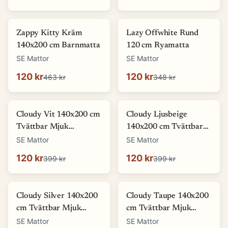
-
74
%
-
66
%
Zappy Kitty Kräm
Lazy Offwhite Rund
140x200 cm Barnmatta
120 cm Ryamatta
SE Mattor
SE Mattor
120 kr
120 kr
463 kr
348 kr
-
70
%
-
70
%
Cloudy Vit 140x200 cm
Cloudy Ljusbeige
Tvättbar Mjuk
140x200 cm Tvättbar
Ryamatta
Mjuk Ryamatta
SE Mattor
SE Mattor
120 kr
120 kr
399 kr
399 kr
-
70
%
-
70
%
Cloudy Silver 140x200
Cloudy Taupe 140x200
cm Tvättbar Mjuk
cm Tvättbar Mjuk
Ryamatta
Ryamatta
SE Mattor
SE Mattor