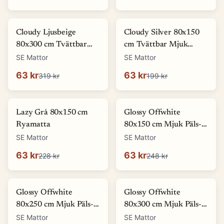
-
80
%
-
68
%
Cloudy Ljusbeige
Cloudy Silver 80x150
80x300 cm Tvättbar
cm Tvättbar Mjuk
Mjuk Ryamatta
Ryamatta
SE Mattor
SE Mattor
63 kr
63 kr
319 kr
199 kr
-
72
%
-
75
%
Lazy Grå 80x150 cm
Glossy Offwhite
Ryamatta
80x150 cm Mjuk Päls-
look Matta
SE Mattor
SE Mattor
63 kr
63 kr
228 kr
248 kr
-
81
%
-
86
%
Glossy Offwhite
Glossy Offwhite
80x250 cm Mjuk Päls-
80x300 cm Mjuk Päls-
look Matta
look Matta
SE Mattor
SE Mattor