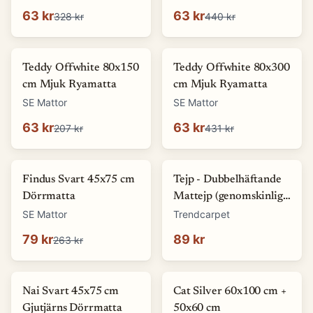
63 kr
63 kr
328 kr
440 kr
-
69
%
-
85
%
Teddy Offwhite 80x150
Teddy Offwhite 80x300
cm Mjuk Ryamatta
cm Mjuk Ryamatta
SE Mattor
SE Mattor
63 kr
63 kr
207 kr
431 kr
-
70
%
Findus Svart 45x75 cm
Tejp - Dubbelhäftande
Dörrmatta
Mattejp (genomskinlig)
(Storlek: 5 x 1500 cm)
SE Mattor
Trendcarpet
79 kr
89 kr
263 kr
-
8
%
-
67
%
Nai Svart 45x75 cm
Cat Silver 60x100 cm +
Gjutjärns Dörrmatta
50x60 cm