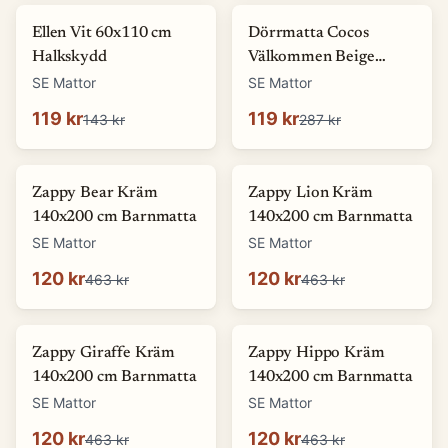
-
17
%
-
58
%
Ellen Vit 60x110 cm
Dörrmatta Cocos
Halkskydd
Välkommen Beige
45x75 cm
SE Mattor
SE Mattor
119 kr
119 kr
143 kr
287 kr
-
74
%
-
74
%
Zappy Bear Kräm
Zappy Lion Kräm
140x200 cm Barnmatta
140x200 cm Barnmatta
SE Mattor
SE Mattor
120 kr
120 kr
463 kr
463 kr
-
74
%
-
74
%
Zappy Giraffe Kräm
Zappy Hippo Kräm
140x200 cm Barnmatta
140x200 cm Barnmatta
SE Mattor
SE Mattor
120 kr
120 kr
463 kr
463 kr