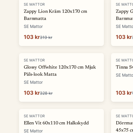
-
68
%
-
68
%
SE MATTOR
SE MATT
Zappy Lion Kräm 120x170 cm
Zappy G
Barnmatta
Barnma
SE Mattor
SE Matto
103 kr
103 kr
319 kr
-
69
%
-
13
%
SE MATTOR
SE MATT
Glossy Offwhite 120x170 cm Mjuk
Tinna S
Päls-look Matta
SE Matto
SE Mattor
103 kr
103 kr
328 kr
-
17
%
-
58
%
SE MATTOR
SE MATT
Ellen Vit 60x110 cm Halkskydd
Dörrmat
45x75 
SE Mattor