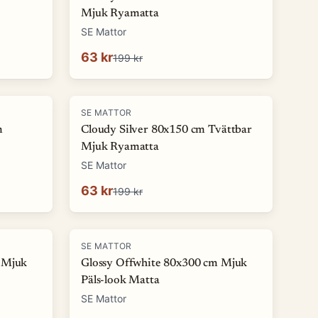
Mjuk Ryamatta
SE Mattor
63 kr
199 kr
-
68
%
SE MATTOR
m
Cloudy Silver 80x150 cm Tvättbar
Mjuk Ryamatta
SE Mattor
63 kr
199 kr
-
86
%
SE MATTOR
 Mjuk
Glossy Offwhite 80x300 cm Mjuk
Päls-look Matta
SE Mattor