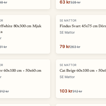
63 kr
48 kr
328 kr
-
70
%
OR
SE MATTOR
ffwhite 80x300 cm Mjuk
Findus Svart 45x75 cm Dör
ta
SE Mattor
r
79 kr
31 kr
263 kr
-
67
%
OR
SE MATTOR
ver 60x100 cm + 50x60 cm
Cat Beige 60x100 cm + 50x
r
SE Mattor
103 kr
312 kr
312 kr