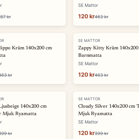
r
SE Mattor
120 kr
87 kr
463 kr
-
74
%
OR
SE MATTOR
Hippo Kräm 140x200 cm
Zappy Kitty Kräm 140x200
tta
Barnmatta
r
SE Mattor
120 kr
463 kr
463 kr
-
70
%
OR
SE MATTOR
Ljusbeige 140x200 cm
Cloudy Silver 140x200 cm 
r Mjuk Ryamatta
Mjuk Ryamatta
r
SE Mattor
120 kr
399 kr
399 kr