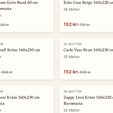
oam Grön Rund 60 cm
Echo Case Beige 160x220 c
smatta
SE Mattor
r
152 kr
24 kr
1 192 kr
-
90
%
OR
SE MATTOR
onfi Kräm 160x230 cm
Carlo Vato Brun 160x230 c
r
SE Mattor
152 kr
1 596 kr
1 596 kr
-
73
%
OR
SE MATTOR
ear Kräm 160x230 cm
Zappy Lion Kräm 160x230
tta
Barnmatta
r
SE Mattor