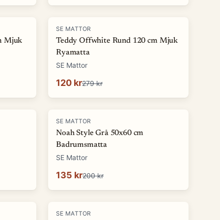
-
57
%
SE MATTOR
m Mjuk
Teddy Offwhite Rund 120 cm Mjuk
Ryamatta
SE Mattor
120 kr
279 kr
-
32
%
SE MATTOR
Noah Style Grå 50x60 cm
Badrumsmatta
SE Mattor
135 kr
200 kr
-
87
%
SE MATTOR