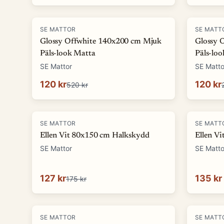
-
77
%
-
57
%
SE MATTOR
SE MATT
Glossy Offwhite 140x200 cm Mjuk
Glossy 
Päls-look Matta
Päls-lo
SE Mattor
SE Matto
120 kr
120 kr
520 kr
-
27
%
SE MATTOR
SE MATT
Ellen Vit 80x150 cm Halkskydd
Ellen V
SE Mattor
SE Matto
127 kr
135 kr
175 kr
-
33
%
-
33
%
SE MATTOR
SE MATT