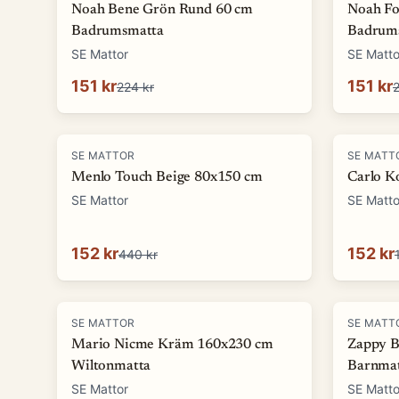
Noah Bene Grön Rund 60 cm
Noah F
Badrumsmatta
Badrum
SE Mattor
SE Matto
151 kr
151 kr
224 kr
2
-
65
%
-
90
%
SE MATTOR
SE MATT
Menlo Touch Beige 80x150 cm
Carlo K
SE Mattor
SE Matto
152 kr
152 kr
440 kr
-
62
%
-
73
%
SE MATTOR
SE MATT
Mario Nicme Kräm 160x230 cm
Zappy B
Wiltonmatta
Barnma
SE Mattor
SE Matto