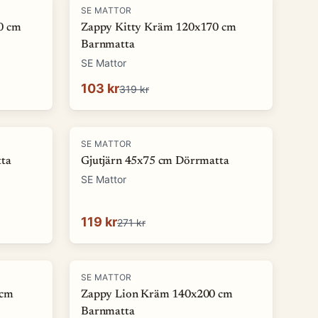
-
68
%
SE MATTOR
0 cm
Zappy Kitty Kräm 120x170 cm
Barnmatta
SE Mattor
103 kr
319 kr
-
56
%
SE MATTOR
ta
Gjutjärn 45x75 cm Dörrmatta
SE Mattor
119 kr
271 kr
-
74
%
SE MATTOR
 cm
Zappy Lion Kräm 140x200 cm
Barnmatta