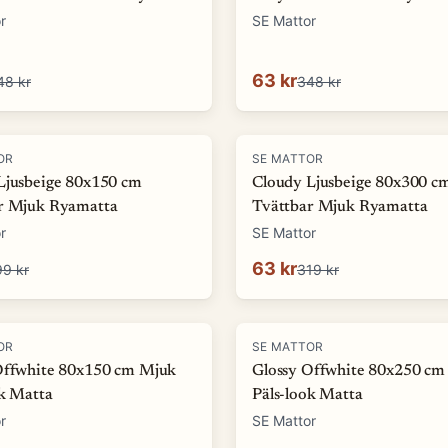
r
SE Mattor
63 kr
48 kr
348 kr
-
80
%
OR
SE MATTOR
Ljusbeige 80x150 cm
Cloudy Ljusbeige 80x300 c
r Mjuk Ryamatta
Tvättbar Mjuk Ryamatta
r
SE Mattor
63 kr
99 kr
319 kr
-
81
%
OR
SE MATTOR
Offwhite 80x150 cm Mjuk
Glossy Offwhite 80x250 cm
ok Matta
Päls-look Matta
r
SE Mattor