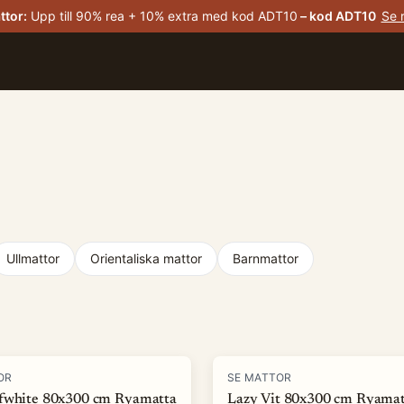
ttor
:
Upp till 90% rea + 10% extra med kod ADT10
– kod
ADT10
Se 
Ullmattor
Orientaliska mattor
Barnmattor
-
82
%
OR
SE MATTOR
fwhite 80x300 cm Ryamatta
Lazy Vit 80x300 cm Ryamat