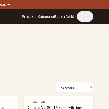
rean →
Produkter
Kategorier
Butiker
Artiklar
-
68
%
SE MATTOR
ta
Cloudy Vit 80x150 cm Tvättbar