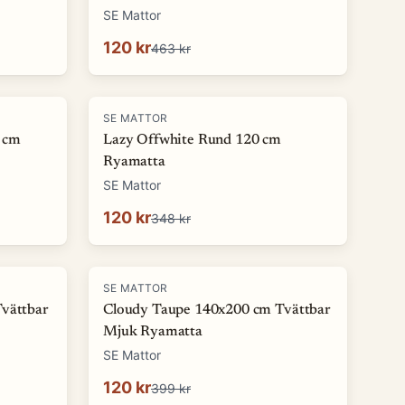
SE Mattor
120 kr
463 kr
-
66
%
SE MATTOR
 cm
Lazy Offwhite Rund 120 cm
Ryamatta
SE Mattor
120 kr
348 kr
-
70
%
SE MATTOR
Tvättbar
Cloudy Taupe 140x200 cm Tvättbar
Mjuk Ryamatta
SE Mattor
120 kr
399 kr