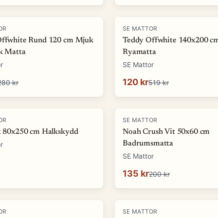
-
77
%
OR
SE MATTOR
Offwhite Rund 120 cm Mjuk
Teddy Offwhite 140x200 c
ok Matta
Ryamatta
r
SE Mattor
120 kr
280 kr
519 kr
-
32
%
OR
SE MATTOR
it 80x250 cm Halkskydd
Noah Crush Vit 50x60 cm
Badrumsmatta
r
SE Mattor
135 kr
200 kr
-
87
%
OR
SE MATTOR