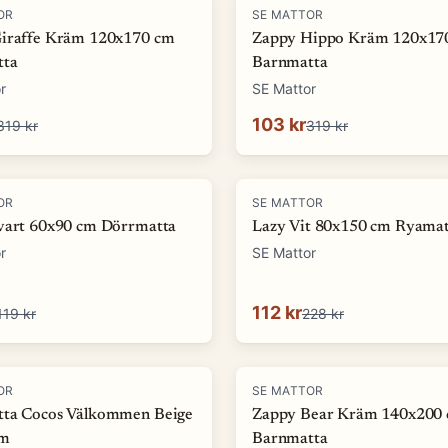
-
68
%
OR
SE MATTOR
iraffe Kräm 120x170 cm
Zappy Hippo Kräm 120x17
tta
Barnmatta
r
SE Mattor
103 kr
319 kr
319 kr
-
51
%
OR
SE MATTOR
vart 60x90 cm Dörrmatta
Lazy Vit 80x150 cm Ryamat
r
SE Mattor
112 kr
119 kr
228 kr
-
74
%
OR
SE MATTOR
ta Cocos Välkommen Beige
Zappy Bear Kräm 140x200
cm
Barnmatta