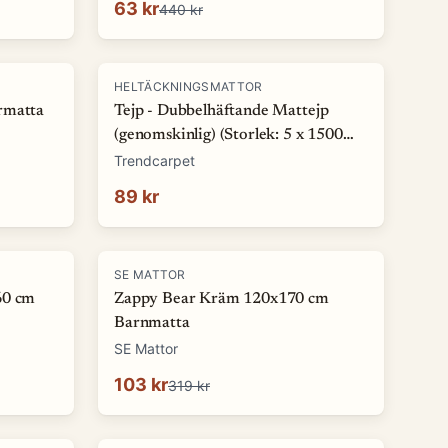
63 kr
440 kr
HELTÄCKNINGSMATTOR
rmatta
Tejp - Dubbelhäftande Mattejp
(genomskinlig) (Storlek: 5 x 1500
cm)
Trendcarpet
89 kr
-
68
%
SE MATTOR
60 cm
Zappy Bear Kräm 120x170 cm
Barnmatta
SE Mattor
103 kr
319 kr