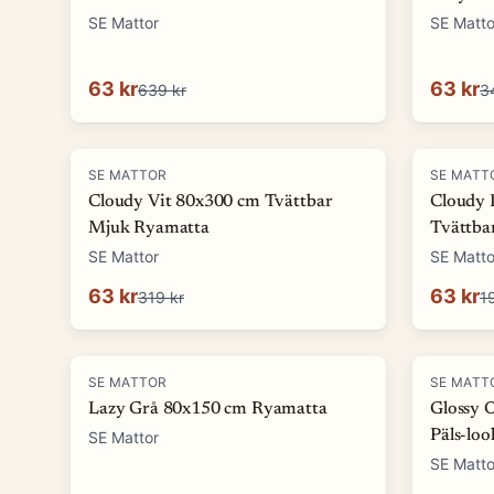
SE Mattor
SE Matto
63 kr
63 kr
639 kr
3
-
80
%
-
68
%
SE MATTOR
SE MATT
Cloudy Vit 80x300 cm Tvättbar
Cloudy 
Mjuk Ryamatta
Tvättba
SE Mattor
SE Matto
63 kr
63 kr
319 kr
1
-
72
%
-
75
%
SE MATTOR
SE MATT
Lazy Grå 80x150 cm Ryamatta
Glossy 
Päls-lo
SE Mattor
SE Matto