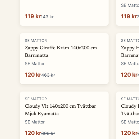
SE Matto
119 kr
119 kr
143 kr
2
-
74
%
-
74
%
SE MATTOR
SE MATT
Zappy Giraffe Kräm 140x200 cm
Zappy 
Barnmatta
Barnma
SE Mattor
SE Matto
120 kr
120 kr
463 kr
-
70
%
-
70
%
SE MATTOR
SE MATT
Cloudy Vit 140x200 cm Tvättbar
Cloudy 
Mjuk Ryamatta
Tvättba
SE Mattor
SE Matto
120 kr
120 kr
399 kr