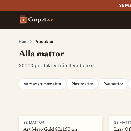
SE Ma
Carpet
.se
Hem
Produkter
Alla mattor
30000
produkter från flera butiker
Vardagsrumsmattor
Plastmattor
Ryamattor
Produkter
-
90
%
-
82
%
SE MATTOR
SE MATT
Art Meso Guld 80x150 cm
Lazy Of