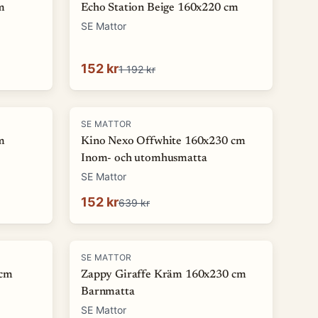
m
Echo Station Beige 160x220 cm
SE Mattor
152 kr
1 192 kr
-
76
%
SE MATTOR
m
Kino Nexo Offwhite 160x230 cm
Inom- och utomhusmatta
SE Mattor
152 kr
639 kr
-
73
%
SE MATTOR
 cm
Zappy Giraffe Kräm 160x230 cm
Barnmatta
SE Mattor