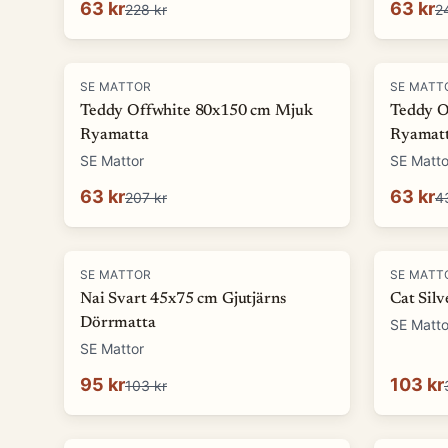
63 kr
63 kr
228 kr
2
-
69
%
-
85
%
SE MATTOR
SE MATT
Teddy Offwhite 80x150 cm Mjuk
Teddy O
Ryamatta
Ryamat
SE Mattor
SE Matto
63 kr
63 kr
207 kr
4
-
8
%
-
67
%
SE MATTOR
SE MATT
Nai Svart 45x75 cm Gjutjärns
Cat Sil
Dörrmatta
SE Matto
SE Mattor
95 kr
103 kr
103 kr