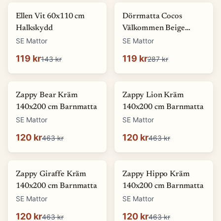
-
17
%
-
58
%
Ellen Vit 60x110 cm
Dörrmatta Cocos
Halkskydd
Välkommen Beige
45x75 cm
SE Mattor
SE Mattor
119 kr
119 kr
143 kr
287 kr
-
74
%
-
74
%
Zappy Bear Kräm
Zappy Lion Kräm
140x200 cm Barnmatta
140x200 cm Barnmatta
SE Mattor
SE Mattor
120 kr
120 kr
463 kr
463 kr
-
74
%
-
74
%
Zappy Giraffe Kräm
Zappy Hippo Kräm
140x200 cm Barnmatta
140x200 cm Barnmatta
SE Mattor
SE Mattor
120 kr
120 kr
463 kr
463 kr