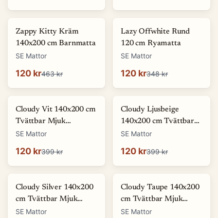
-
74
%
-
66
%
Zappy Kitty Kräm
Lazy Offwhite Rund
140x200 cm Barnmatta
120 cm Ryamatta
SE Mattor
SE Mattor
120 kr
120 kr
463 kr
348 kr
-
70
%
-
70
%
Cloudy Vit 140x200 cm
Cloudy Ljusbeige
Tvättbar Mjuk
140x200 cm Tvättbar
Ryamatta
Mjuk Ryamatta
SE Mattor
SE Mattor
120 kr
120 kr
399 kr
399 kr
-
70
%
-
70
%
Cloudy Silver 140x200
Cloudy Taupe 140x200
cm Tvättbar Mjuk
cm Tvättbar Mjuk
Ryamatta
Ryamatta
SE Mattor
SE Mattor