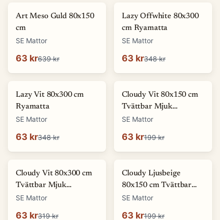
-
90
%
-
82
%
Art Meso Guld 80x150
Lazy Offwhite 80x300
cm
cm Ryamatta
SE Mattor
SE Mattor
63 kr
63 kr
639 kr
348 kr
-
82
%
-
68
%
Lazy Vit 80x300 cm
Cloudy Vit 80x150 cm
Ryamatta
Tvättbar Mjuk
Ryamatta
SE Mattor
SE Mattor
63 kr
63 kr
348 kr
199 kr
-
80
%
-
68
%
Cloudy Vit 80x300 cm
Cloudy Ljusbeige
Tvättbar Mjuk
80x150 cm Tvättbar
Ryamatta
Mjuk Ryamatta
SE Mattor
SE Mattor
63 kr
63 kr
319 kr
199 kr