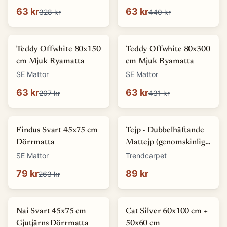
63 kr
63 kr
328 kr
440 kr
-
69
%
-
85
%
Teddy Offwhite 80x150
Teddy Offwhite 80x300
cm Mjuk Ryamatta
cm Mjuk Ryamatta
SE Mattor
SE Mattor
63 kr
63 kr
207 kr
431 kr
-
70
%
Findus Svart 45x75 cm
Tejp - Dubbelhäftande
Dörrmatta
Mattejp (genomskinlig)
(Storlek: 5 x 1500 cm)
SE Mattor
Trendcarpet
79 kr
89 kr
263 kr
-
8
%
-
67
%
Nai Svart 45x75 cm
Cat Silver 60x100 cm +
Gjutjärns Dörrmatta
50x60 cm