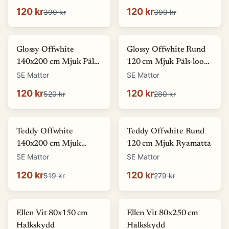
120 kr
120 kr
399 kr
399 kr
-
77
%
-
57
%
Glossy Offwhite
Glossy Offwhite Rund
140x200 cm Mjuk Päls-
120 cm Mjuk Päls-look
look Matta
Matta
SE Mattor
SE Mattor
120 kr
120 kr
520 kr
280 kr
-
77
%
-
57
%
Teddy Offwhite
Teddy Offwhite Rund
140x200 cm Mjuk
120 cm Mjuk Ryamatta
Ryamatta
SE Mattor
SE Mattor
120 kr
120 kr
519 kr
279 kr
-
27
%
Ellen Vit 80x150 cm
Ellen Vit 80x250 cm
Halkskydd
Halkskydd