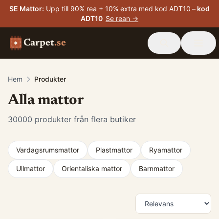
SE Mattor
:
Upp till 90% rea + 10% extra med kod ADT10
– kod
ADT10
Se rean →
Carpet
.se
Hem
Produkter
Alla mattor
30000
produkter från flera butiker
Vardagsrumsmattor
Plastmattor
Ryamattor
Ullmattor
Orientaliska mattor
Barnmattor
Produkter