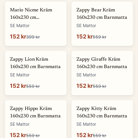
-
62
%
-
73
%
Mario Nicme Kräm
Zappy Bear Kräm
160x230 cm
160x230 cm Barnmatta
Wiltonmatta
SE Mattor
SE Mattor
152 kr
152 kr
399 kr
559 kr
-
73
%
-
73
%
Zappy Lion Kräm
Zappy Giraffe Kräm
160x230 cm Barnmatta
160x230 cm Barnmatta
SE Mattor
SE Mattor
152 kr
152 kr
559 kr
559 kr
-
73
%
-
73
%
Zappy Hippo Kräm
Zappy Kitty Kräm
160x230 cm Barnmatta
160x230 cm Barnmatta
SE Mattor
SE Mattor
152 kr
152 kr
559 kr
559 kr