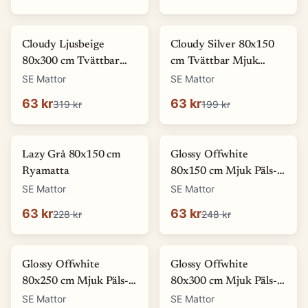
-
80
%
-
68
%
Cloudy Ljusbeige
Cloudy Silver 80x150
80x300 cm Tvättbar
cm Tvättbar Mjuk
Mjuk Ryamatta
Ryamatta
SE Mattor
SE Mattor
63 kr
63 kr
319 kr
199 kr
-
72
%
-
75
%
Lazy Grå 80x150 cm
Glossy Offwhite
Ryamatta
80x150 cm Mjuk Päls-
look Matta
SE Mattor
SE Mattor
63 kr
63 kr
228 kr
248 kr
-
81
%
-
86
%
Glossy Offwhite
Glossy Offwhite
80x250 cm Mjuk Päls-
80x300 cm Mjuk Päls-
look Matta
look Matta
SE Mattor
SE Mattor