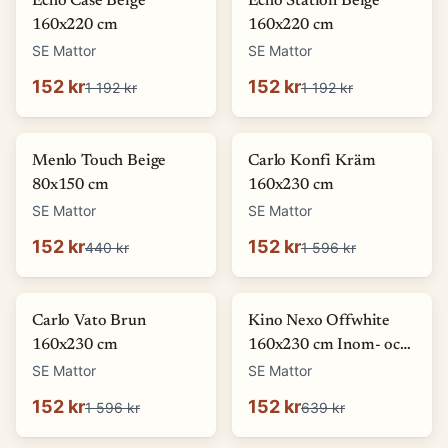
Echo Case Beige
Echo Station Beige
160x220 cm
160x220 cm
SE Mattor
SE Mattor
152 kr
152 kr
1 192 kr
1 192 kr
-
65
%
-
90
%
Menlo Touch Beige
Carlo Konfi Kräm
80x150 cm
160x230 cm
SE Mattor
SE Mattor
152 kr
152 kr
440 kr
1 596 kr
-
90
%
-
76
%
Carlo Vato Brun
Kino Nexo Offwhite
160x230 cm
160x230 cm Inom- och
utomhusmatta
SE Mattor
SE Mattor
152 kr
152 kr
1 596 kr
639 kr