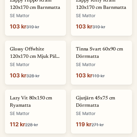
Zappy Hippo Kräm
Zappy Kitty Kräm
120x170 cm Barnmatta
120x170 cm Barnmatta
SE Mattor
SE Mattor
103 kr
103 kr
319 kr
319 kr
-
69
%
-
13
%
Glossy Offwhite
Tinna Svart 60x90 cm
120x170 cm Mjuk Päls-
Dörrmatta
look Matta
SE Mattor
SE Mattor
103 kr
103 kr
328 kr
119 kr
-
51
%
-
56
%
Lazy Vit 80x150 cm
Gjutjärn 45x75 cm
Ryamatta
Dörrmatta
SE Mattor
SE Mattor
112 kr
119 kr
228 kr
271 kr