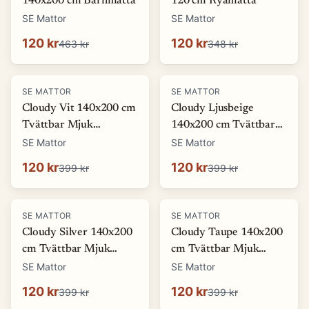
140x200 cm Barnmatta
120 cm Ryamatta
SE Mattor
SE Mattor
120 kr
120 kr
463 kr
348 kr
-
70
%
-
70
%
SE MATTOR
SE MATTOR
Cloudy Vit 140x200 cm
Cloudy Ljusbeige
Tvättbar Mjuk
140x200 cm Tvättbar
Ryamatta
Mjuk Ryamatta
SE Mattor
SE Mattor
120 kr
120 kr
399 kr
399 kr
-
70
%
-
70
%
SE MATTOR
SE MATTOR
Cloudy Silver 140x200
Cloudy Taupe 140x200
cm Tvättbar Mjuk
cm Tvättbar Mjuk
Ryamatta
Ryamatta
SE Mattor
SE Mattor
120 kr
120 kr
399 kr
399 kr