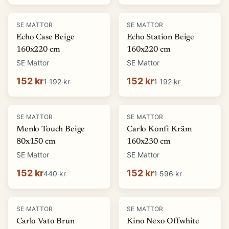
-
87
%
-
87
%
SE MATTOR
SE MATTOR
Echo Case Beige
Echo Station Beige
160x220 cm
160x220 cm
SE Mattor
SE Mattor
152 kr
152 kr
1 192 kr
1 192 kr
-
65
%
-
90
%
SE MATTOR
SE MATTOR
Menlo Touch Beige
Carlo Konfi Kräm
80x150 cm
160x230 cm
SE Mattor
SE Mattor
152 kr
152 kr
440 kr
1 596 kr
-
90
%
-
76
%
SE MATTOR
SE MATTOR
Carlo Vato Brun
Kino Nexo Offwhite