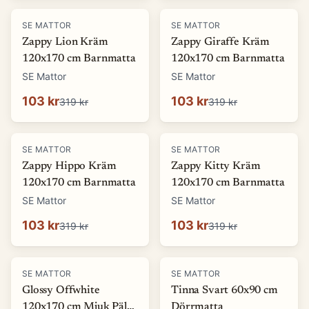
-
68
%
-
68
%
SE MATTOR
SE MATTOR
Zappy Lion Kräm
Zappy Giraffe Kräm
120x170 cm Barnmatta
120x170 cm Barnmatta
SE Mattor
SE Mattor
103 kr
103 kr
319 kr
319 kr
-
68
%
-
68
%
SE MATTOR
SE MATTOR
Zappy Hippo Kräm
Zappy Kitty Kräm
120x170 cm Barnmatta
120x170 cm Barnmatta
SE Mattor
SE Mattor
103 kr
103 kr
319 kr
319 kr
-
69
%
-
13
%
SE MATTOR
SE MATTOR
Glossy Offwhite
Tinna Svart 60x90 cm
120x170 cm Mjuk Päls-
Dörrmatta