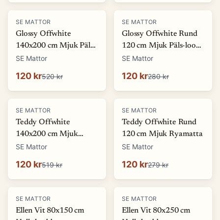
-
77
%
-
57
%
SE MATTOR
SE MATTOR
Glossy Offwhite
Glossy Offwhite Rund
140x200 cm Mjuk Päls-
120 cm Mjuk Päls-look
look Matta
Matta
SE Mattor
SE Mattor
120 kr
120 kr
520 kr
280 kr
-
77
%
-
57
%
SE MATTOR
SE MATTOR
Teddy Offwhite
Teddy Offwhite Rund
140x200 cm Mjuk
120 cm Mjuk Ryamatta
Ryamatta
SE Mattor
SE Mattor
120 kr
120 kr
519 kr
279 kr
-
27
%
SE MATTOR
SE MATTOR
Ellen Vit 80x150 cm
Ellen Vit 80x250 cm