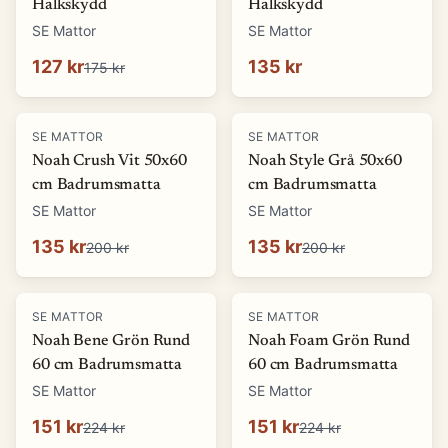
Halkskydd
Halkskydd
SE Mattor
SE Mattor
127 kr
135 kr
175 kr
-
32
%
-
32
%
SE MATTOR
SE MATTOR
Noah Crush Vit 50x60
Noah Style Grå 50x60
cm Badrumsmatta
cm Badrumsmatta
SE Mattor
SE Mattor
135 kr
135 kr
200 kr
200 kr
-
33
%
-
33
%
SE MATTOR
SE MATTOR
Noah Bene Grön Rund
Noah Foam Grön Rund
60 cm Badrumsmatta
60 cm Badrumsmatta
SE Mattor
SE Mattor
151 kr
151 kr
224 kr
224 kr