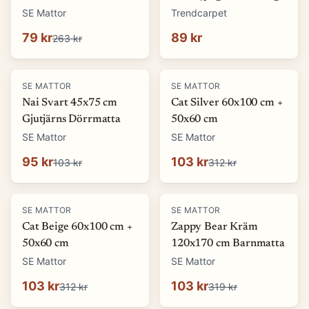
(Storlek: 5 x 1500 cm)
SE Mattor
Trendcarpet
79 kr
89 kr
263 kr
-
8
%
-
67
%
SE MATTOR
SE MATTOR
Nai Svart 45x75 cm
Cat Silver 60x100 cm +
Gjutjärns Dörrmatta
50x60 cm
SE Mattor
SE Mattor
95 kr
103 kr
103 kr
312 kr
-
67
%
-
68
%
SE MATTOR
SE MATTOR
Cat Beige 60x100 cm +
Zappy Bear Kräm
50x60 cm
120x170 cm Barnmatta
SE Mattor
SE Mattor
103 kr
103 kr
312 kr
319 kr