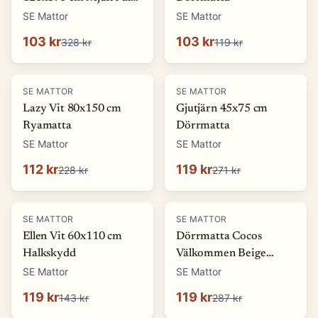
look Matta
SE Mattor
SE Mattor
103 kr
103 kr
328 kr
119 kr
-
51
%
-
56
%
SE MATTOR
SE MATTOR
Lazy Vit 80x150 cm
Gjutjärn 45x75 cm
Ryamatta
Dörrmatta
SE Mattor
SE Mattor
112 kr
119 kr
228 kr
271 kr
-
17
%
-
58
%
SE MATTOR
SE MATTOR
Ellen Vit 60x110 cm
Dörrmatta Cocos
Halkskydd
Välkommen Beige
45x75 cm
SE Mattor
SE Mattor
119 kr
119 kr
143 kr
287 kr