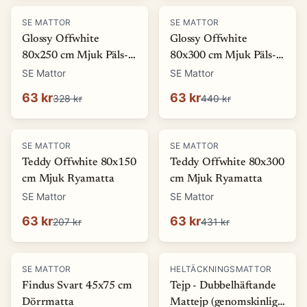
-
81
%
-
86
%
SE MATTOR
SE MATTOR
Glossy Offwhite
Glossy Offwhite
80x250 cm Mjuk Päls-
80x300 cm Mjuk Päls-
look Matta
look Matta
SE Mattor
SE Mattor
63 kr
63 kr
328 kr
440 kr
-
69
%
-
85
%
SE MATTOR
SE MATTOR
Teddy Offwhite 80x150
Teddy Offwhite 80x300
cm Mjuk Ryamatta
cm Mjuk Ryamatta
SE Mattor
SE Mattor
63 kr
63 kr
207 kr
431 kr
-
70
%
SE MATTOR
HELTÄCKNINGSMATTOR
Findus Svart 45x75 cm
Tejp - Dubbelhäftande
Dörrmatta
Mattejp (genomskinlig)