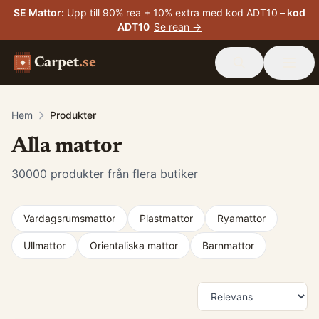
SE Mattor
:
Upp till 90% rea + 10% extra med kod ADT10
– kod
ADT10
Se rean →
Carpet
.se
Hem
Produkter
Alla mattor
30000
produkter från flera butiker
Vardagsrumsmattor
Plastmattor
Ryamattor
Ullmattor
Orientaliska mattor
Barnmattor
Produkter