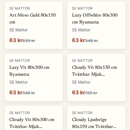
-
90
%
-
82
%
SE MATTOR
SE MATTOR
Art Meso Guld 80x150
Lazy Offwhite 80x300
cm
cm Ryamatta
SE Mattor
SE Mattor
63 kr
63 kr
639 kr
348 kr
-
82
%
-
68
%
SE MATTOR
SE MATTOR
Lazy Vit 80x300 cm
Cloudy Vit 80x150 cm
Ryamatta
Tvättbar Mjuk
Ryamatta
SE Mattor
SE Mattor
63 kr
63 kr
348 kr
199 kr
-
80
%
-
68
%
SE MATTOR
SE MATTOR
Cloudy Vit 80x300 cm
Cloudy Ljusbeige
Tvättbar Mjuk
80x150 cm Tvättbar