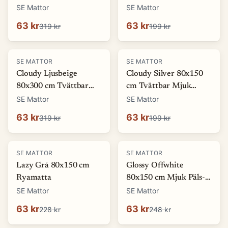
Ryamatta
Mjuk Ryamatta
SE Mattor
SE Mattor
63 kr
63 kr
319 kr
199 kr
-
80
%
-
68
%
SE MATTOR
SE MATTOR
Cloudy Ljusbeige
Cloudy Silver 80x150
80x300 cm Tvättbar
cm Tvättbar Mjuk
Mjuk Ryamatta
Ryamatta
SE Mattor
SE Mattor
63 kr
63 kr
319 kr
199 kr
-
72
%
-
75
%
SE MATTOR
SE MATTOR
Lazy Grå 80x150 cm
Glossy Offwhite
Ryamatta
80x150 cm Mjuk Päls-
look Matta
SE Mattor
SE Mattor
63 kr
63 kr
228 kr
248 kr