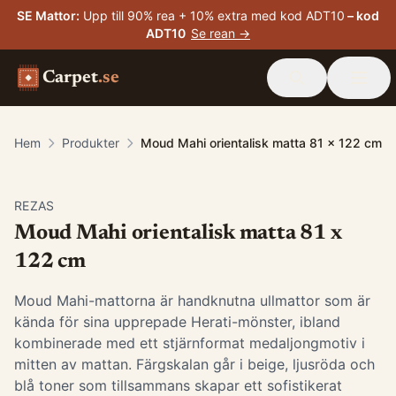
SE Mattor
:
Upp till 90% rea + 10% extra med kod ADT10
– kod
ADT10
Se rean →
Carpet
.se
Hem
Produkter
Moud Mahi orientalisk matta 81 x 122 cm
-
15
%
REZAS
Moud Mahi orientalisk matta 81 x
122 cm
Moud Mahi-mattorna är handknutna ullmattor som är
kända för sina upprepade Herati-mönster, ibland
kombinerade med ett stjärnformat medaljongmotiv i
mitten av mattan. Färgskalan går i beige, ljusröda och
blå toner som tillsammans skapar ett sofistikerat