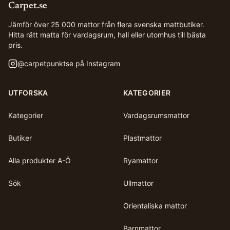
Carpet.se
Jämför över 25 000 mattor från flera svenska mattbutiker.
Hitta rätt matta för vardagsrum, hall eller utomhus till bästa
pris.
@
carpetpunktse
på Instagram
UTFORSKA
KATEGORIER
Kategorier
Vardagsrumsmattor
Butiker
Plastmattor
Alla produkter A-Ö
Ryamattor
Sök
Ullmattor
Orientaliska mattor
Barnmattor