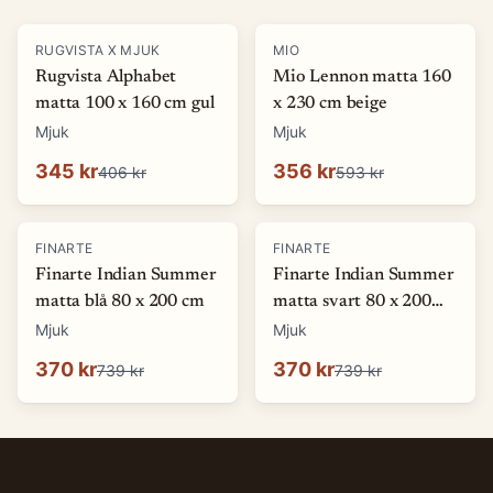
-
15
%
-
40
%
RUGVISTA X MJUK
MIO
Rugvista Alphabet
Mio Lennon matta 160
matta 100 x 160 cm gul
x 230 cm beige
Mjuk
Mjuk
345 kr
356 kr
406 kr
593 kr
-
50
%
-
50
%
FINARTE
FINARTE
Finarte Indian Summer
Finarte Indian Summer
matta blå 80 x 200 cm
matta svart 80 x 200
cm
Mjuk
Mjuk
370 kr
370 kr
739 kr
739 kr