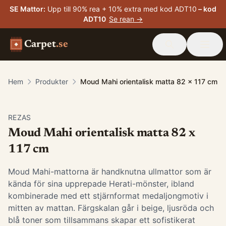
SE Mattor
:
Upp till 90% rea + 10% extra med kod ADT10
– kod
ADT10
Se rean →
Carpet
.se
Hem
Produkter
Moud Mahi orientalisk matta 82 x 117 cm
-
15
%
REZAS
Moud Mahi orientalisk matta 82 x
117 cm
Moud Mahi-mattorna är handknutna ullmattor som är
kända för sina upprepade Herati-mönster, ibland
kombinerade med ett stjärnformat medaljongmotiv i
mitten av mattan. Färgskalan går i beige, ljusröda och
blå toner som tillsammans skapar ett sofistikerat