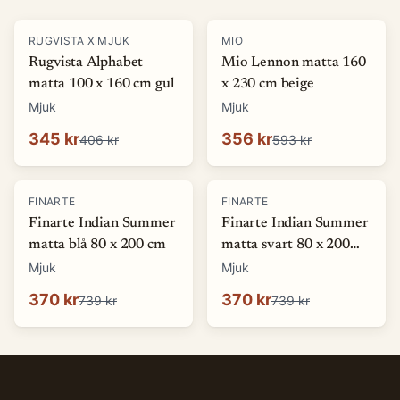
-
15
%
-
40
%
RUGVISTA X MJUK
MIO
Rugvista Alphabet
Mio Lennon matta 160
matta 100 x 160 cm gul
x 230 cm beige
Mjuk
Mjuk
345 kr
356 kr
406 kr
593 kr
-
50
%
-
50
%
FINARTE
FINARTE
Finarte Indian Summer
Finarte Indian Summer
matta blå 80 x 200 cm
matta svart 80 x 200
cm
Mjuk
Mjuk
370 kr
370 kr
739 kr
739 kr