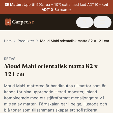
SE Mattor
:
Upp till 90% rea + 10% extra med kod ADT10
– kod
ADT10
Se rean →
Carpet
.se
Hem
Produkter
Moud Mahi orientalisk matta 82 x 121 cm
-
15
%
REZAS
Moud Mahi orientalisk matta 82 x
121 cm
Moud Mahi-mattorna är handknutna ullmattor som är
kända för sina upprepade Herati-mönster, ibland
kombinerade med ett stjärnformat medaljongmotiv i
mitten av mattan. Färgskalan går i beige, ljusröda och
blå toner som tillsammans skapar ett sofistikerat