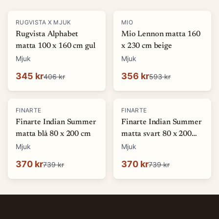
-
15
%
-
40
%
RUGVISTA X MJUK
MIO
Rugvista Alphabet
Mio Lennon matta 160
matta 100 x 160 cm gul
x 230 cm beige
Mjuk
Mjuk
345 kr
356 kr
406 kr
593 kr
-
50
%
-
50
%
FINARTE
FINARTE
Finarte Indian Summer
Finarte Indian Summer
matta blå 80 x 200 cm
matta svart 80 x 200
cm
Mjuk
Mjuk
370 kr
370 kr
739 kr
739 kr