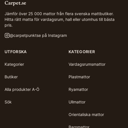
Carpet.se
Jämför över 25 000 mattor från flera svenska mattbutiker.
Hitta rätt matta för vardagsrum, hall eller utomhus till bästa
pris.
@
carpetpunktse
på Instagram
UTFORSKA
KATEGORIER
Kategorier
Vardagsrumsmattor
Butiker
Plastmattor
Alla produkter A-Ö
Ryamattor
Sök
Ullmattor
Orientaliska mattor
Barnmattor