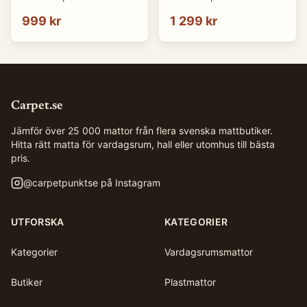
(Storlek: 83 x 117 cm)
(Storlek: 86 x 125 cm)
999 kr
1 299 kr
Carpet.se
Jämför över 25 000 mattor från flera svenska mattbutiker.
Hitta rätt matta för vardagsrum, hall eller utomhus till bästa
pris.
@
carpetpunktse
på Instagram
UTFORSKA
KATEGORIER
Kategorier
Vardagsrumsmattor
Butiker
Plastmattor