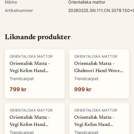
Märke
Orientaliska mattor
Artikelnummer
20260225.SN.111.CN.2079.150x
Liknande produkter
ORIENTALISKA MATTOR
ORIENTALISKA MATTOR
Orientalisk Matta -
Orientalisk Matta -
Vegi Kelim Hand
Ghalmori Hand Woven
Woven - 54 x 86 cm
- 80 x 108 cm (Storlek:
Trendcarpet
Trendcarpet
(Storlek: 54 x 86 cm)
80 x 108 cm)
799 kr
999 kr
ORIENTALISKA MATTOR
ORIENTALISKA MATTOR
Orientalisk Matta -
Orientalisk Matta -
Vegi Kelim Hand
Vegi Kelim Hand
Woven - 83 x 117 cm
Woven - 86 x 125 cm
Trendcarpet
Trendcarpet