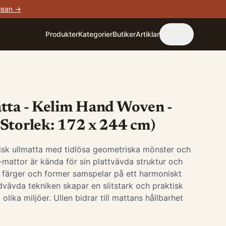
rean →
Produkter
Kategorier
Butiker
Artiklar
tta - Kelim Hand Woven -
Storlek: 172 x 244 cm)
isk ullmatta med tidlösa geometriska mönster och
m-mattor är kända för sin plattvävda struktur och
r färger och former samspelar på ett harmoniskt
ndvävda tekniken skapar en slitstark och praktisk
lika miljöer. Ullen bidrar till mattans hållbarhet