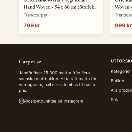
Orientalisk Matta - Vegi Kelim
Orienta
Hand Woven - 54 x 86 cm (Storlek:
Woven - 
54 x 86 cm)
108 cm)
Trendcarpet
Trendca
799 kr
999 kr
UTFORSK
Carpet.se
Kategorier
Jämför över 25 000 mattor från flera
svenska mattbutiker. Hitta rätt matta för
Butiker
vardagsrum, hall eller utomhus till bästa
Alla produ
pris.
Sök
@
carpetpunktse
på Instagram