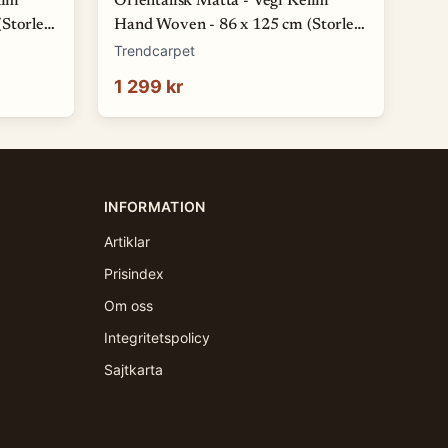
lim
Orientalisk Matta - Vegi Kelim
Storlek:
Hand Woven - 86 x 125 cm (Storlek:
86 x 125 cm)
Trendcarpet
1 299 kr
INFORMATION
Artiklar
Prisindex
Om oss
Integritetspolicy
Sajtkarta