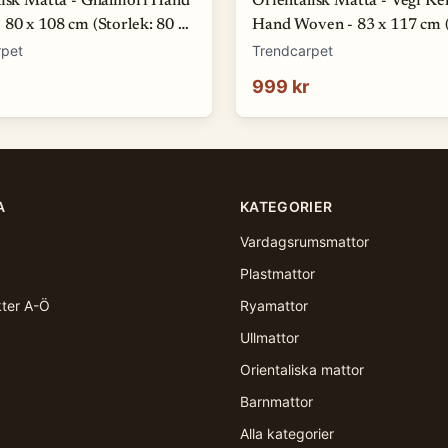
lisk Matta - Ghalmori Hand
Orientalisk Matta - Vegi Ke
80 x 108 cm (Storlek: 80 x
Hand Woven - 83 x 117 cm (
83 x 117 cm)
rpet
Trendcarpet
999 kr
A
KATEGORIER
Vardagsrumsmattor
Plastmattor
kter A-Ö
Ryamattor
Ullmattor
Orientaliska mattor
Barnmattor
Alla kategorier