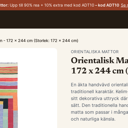
ttor
:
Upp till 90% rea + 10% extra med kod ADT10
– kod
ADT10
Se 
n - 172 x 244 cm (Storlek: 172 x 244 cm)
ORIENTALISKA MATTOR
Orientalisk Ma
172 x 244 cm (
En äkta handvävd oriental
traditionell karaktär. Keli
sitt dekorativa uttryck dä
sätt. Den traditionella ha
matta som passar i många o
och naturliga känsla.