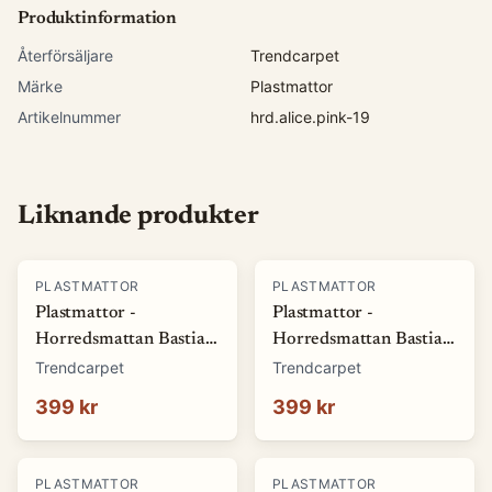
Produktinformation
Återförsäljare
Trendcarpet
Märke
Plastmattor
Artikelnummer
hrd.alice.pink-19
Liknande produkter
PLASTMATTOR
PLASTMATTOR
Plastmattor -
Plastmattor -
Horredsmattan Bastian
Horredsmattan Bastian
(grön) (Storlek: 70 x 50
(röd) (Storlek: 70 x 50
Trendcarpet
Trendcarpet
cm)
cm)
399 kr
399 kr
PLASTMATTOR
PLASTMATTOR