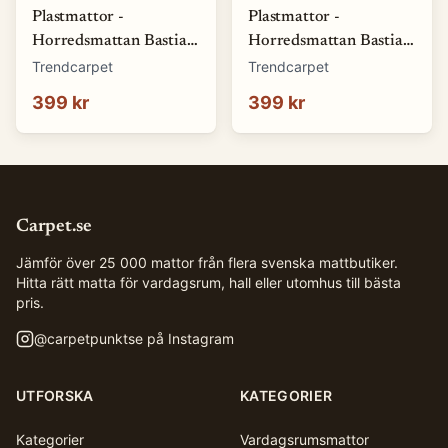
Plastmattor -
Plastmattor -
Horredsmattan Bastian
Horredsmattan Bastian
(blå) (Storlek: 70 x 50
(brun) (Storlek: 70 x 50
Trendcarpet
Trendcarpet
cm)
cm)
399 kr
399 kr
Carpet.se
Jämför över 25 000 mattor från flera svenska mattbutiker.
Hitta rätt matta för vardagsrum, hall eller utomhus till bästa
pris.
@
carpetpunktse
på Instagram
UTFORSKA
KATEGORIER
Kategorier
Vardagsrumsmattor