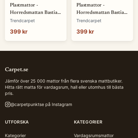
Plastmattor -
Plastmattor -
Horredsmattan Bastian
Horredsmattan Bastian
(blå) (Storlek: 70 x 50
(brun) (Storlek: 70 x 50
Trendcarpet
Trendcarpet
cm)
cm)
399 kr
399 kr
Carpet.se
Jämför över 25 000 mattor från flera svenska mattbutiker.
Hitta rätt matta för vardagsrum, hall eller utomhus till bästa
pris.
@
carpetpunktse
på Instagram
UTFORSKA
KATEGORIER
Kategorier
Vardagsrumsmattor