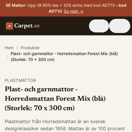
SE Mattor
:
Upp till 90% rea + 10% extra med kod ADT10
– kod
ADT10
Se rean →
Carpet
.se
Hem
Produkter
Plast- och garnmattor - Horredsmattan Forest Mix (blå)
(Storlek: 70 x 300 cm)
PLASTMATTOR
Plast- och garnmattor -
Horredsmattan Forest Mix (blå)
(Storlek: 70 x 300 cm)
Plastmattor från Horredsmattan är en svensk
designklassiker sedan 1956. Mattan är av 100 procent