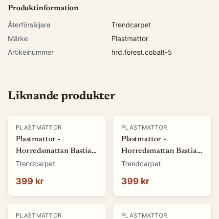
Produktinformation
Återförsäljare
Trendcarpet
Märke
Plastmattor
Artikelnummer
hrd.forest.cobalt-5
Liknande produkter
PLASTMATTOR
PLASTMATTOR
Plastmattor -
Plastmattor -
Horredsmattan Bastian
Horredsmattan Bastian
(grön) (Storlek: 70 x 50
(röd) (Storlek: 70 x 50
Trendcarpet
Trendcarpet
cm)
cm)
399 kr
399 kr
PLASTMATTOR
PLASTMATTOR