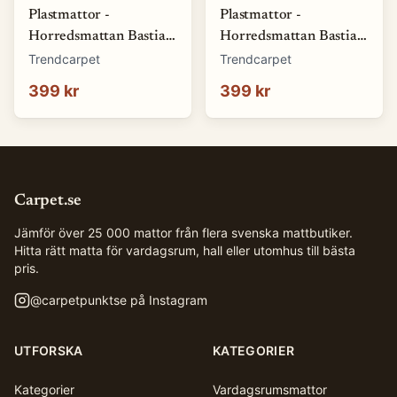
Plastmattor -
Plastmattor -
Horredsmattan Bastian
Horredsmattan Bastian
(blå) (Storlek: 70 x 50
(brun) (Storlek: 70 x 50
Trendcarpet
Trendcarpet
cm)
cm)
399 kr
399 kr
Carpet.se
Jämför över 25 000 mattor från flera svenska mattbutiker.
Hitta rätt matta för vardagsrum, hall eller utomhus till bästa
pris.
@
carpetpunktse
på Instagram
UTFORSKA
KATEGORIER
Kategorier
Vardagsrumsmattor