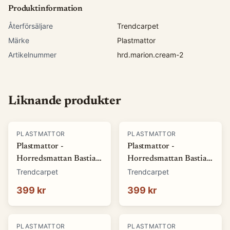
Produktinformation
Återförsäljare
Trendcarpet
Märke
Plastmattor
Artikelnummer
hrd.marion.cream-2
Liknande produkter
PLASTMATTOR
PLASTMATTOR
Plastmattor -
Plastmattor -
Horredsmattan Bastian
Horredsmattan Bastian
(grön) (Storlek: 70 x 50
(röd) (Storlek: 70 x 50
Trendcarpet
Trendcarpet
cm)
cm)
399 kr
399 kr
PLASTMATTOR
PLASTMATTOR