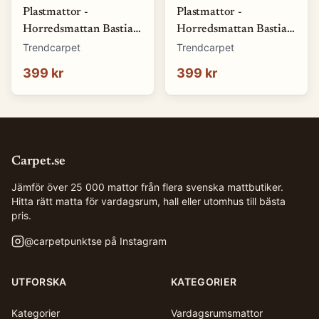
Plastmattor -
Plastmattor -
Horredsmattan Bastian
Horredsmattan Bastian
(blå) (Storlek: 70 x 50
(brun) (Storlek: 70 x 50
Trendcarpet
Trendcarpet
cm)
cm)
399 kr
399 kr
Carpet.se
Jämför över 25 000 mattor från flera svenska mattbutiker.
Hitta rätt matta för vardagsrum, hall eller utomhus till bästa
pris.
@
carpetpunktse
på Instagram
UTFORSKA
KATEGORIER
Kategorier
Vardagsrumsmattor