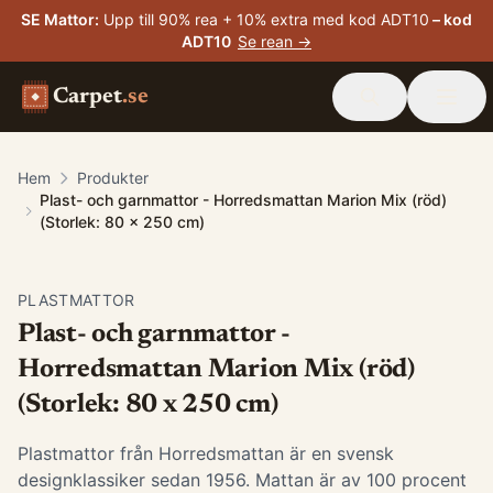
SE Mattor
:
Upp till 90% rea + 10% extra med kod ADT10
– kod
ADT10
Se rean →
Carpet
.se
Hem
Produkter
Plast- och garnmattor - Horredsmattan Marion Mix (röd)
(Storlek: 80 x 250 cm)
PLASTMATTOR
Plast- och garnmattor -
Horredsmattan Marion Mix (röd)
(Storlek: 80 x 250 cm)
Plastmattor från Horredsmattan är en svensk
designklassiker sedan 1956. Mattan är av 100 procent