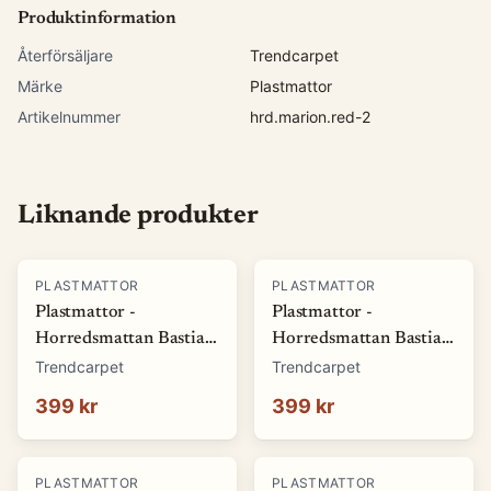
Produktinformation
Återförsäljare
Trendcarpet
Märke
Plastmattor
Artikelnummer
hrd.marion.red-2
Liknande produkter
PLASTMATTOR
PLASTMATTOR
Plastmattor -
Plastmattor -
Horredsmattan Bastian
Horredsmattan Bastian
(grön) (Storlek: 70 x 50
(röd) (Storlek: 70 x 50
Trendcarpet
Trendcarpet
cm)
cm)
399 kr
399 kr
PLASTMATTOR
PLASTMATTOR