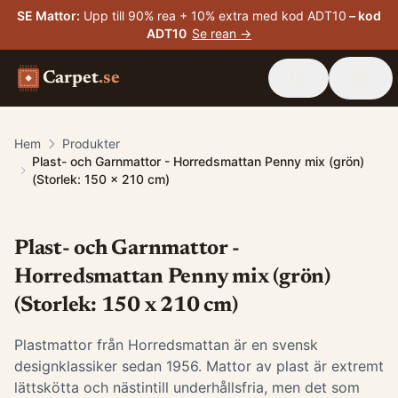
SE Mattor
:
Upp till 90% rea + 10% extra med kod ADT10
– kod
ADT10
Se rean →
Carpet
.se
Hem
Produkter
Plast- och Garnmattor - Horredsmattan Penny mix (grön)
(Storlek: 150 x 210 cm)
Plast- och Garnmattor -
Horredsmattan Penny mix (grön)
(Storlek: 150 x 210 cm)
Plastmattor från Horredsmattan är en svensk
designklassiker sedan 1956. Mattor av plast är extremt
lättskötta och nästintill underhållsfria, men det som