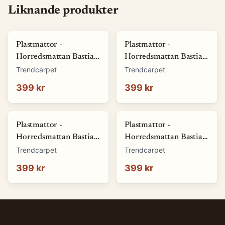
Liknande produkter
Plastmattor -
Plastmattor -
Horredsmattan Bastian
Horredsmattan Bastian
(grön) (Storlek: 70 x 50
(röd) (Storlek: 70 x 50
Trendcarpet
Trendcarpet
cm)
cm)
399 kr
399 kr
Plastmattor -
Plastmattor -
Horredsmattan Bastian
Horredsmattan Bastian
(blå) (Storlek: 70 x 50
(brun) (Storlek: 70 x 50
Trendcarpet
Trendcarpet
cm)
cm)
399 kr
399 kr