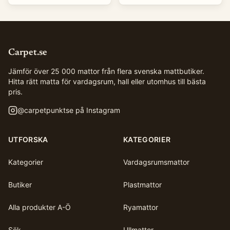
Carpet.se
Jämför över 25 000 mattor från flera svenska mattbutiker.
Hitta rätt matta för vardagsrum, hall eller utomhus till bästa
pris.
@
carpetpunktse
på Instagram
UTFORSKA
KATEGORIER
Kategorier
Vardagsrumsmattor
Butiker
Plastmattor
Alla produkter A-Ö
Ryamattor
Sök
Ullmattor