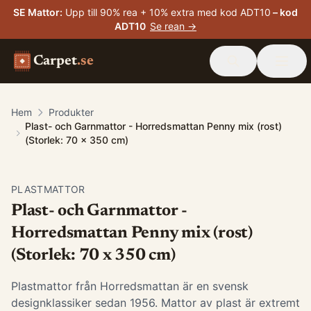
SE Mattor
:
Upp till 90% rea + 10% extra med kod ADT10
– kod
ADT10
Se rean →
Carpet
.se
Hem
Produkter
Plast- och Garnmattor - Horredsmattan Penny mix (rost)
(Storlek: 70 x 350 cm)
PLASTMATTOR
Plast- och Garnmattor -
Horredsmattan Penny mix (rost)
(Storlek: 70 x 350 cm)
Plastmattor från Horredsmattan är en svensk
designklassiker sedan 1956. Mattor av plast är extremt