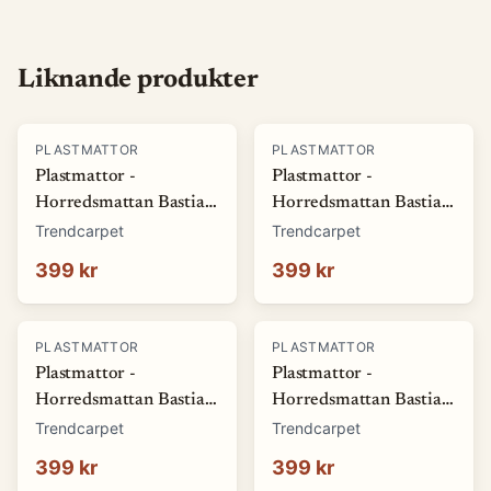
Liknande produkter
PLASTMATTOR
PLASTMATTOR
Plastmattor -
Plastmattor -
Horredsmattan Bastian
Horredsmattan Bastian
(grön) (Storlek: 70 x 50
(röd) (Storlek: 70 x 50
Trendcarpet
Trendcarpet
cm)
cm)
399 kr
399 kr
PLASTMATTOR
PLASTMATTOR
Plastmattor -
Plastmattor -
Horredsmattan Bastian
Horredsmattan Bastian
(blå) (Storlek: 70 x 50
(brun) (Storlek: 70 x 50
Trendcarpet
Trendcarpet
cm)
cm)
399 kr
399 kr