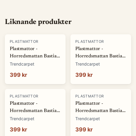
Liknande produkter
PLASTMATTOR
PLASTMATTOR
Plastmattor -
Plastmattor -
Horredsmattan Bastian
Horredsmattan Bastian
(grön) (Storlek: 70 x 50
(röd) (Storlek: 70 x 50
Trendcarpet
Trendcarpet
cm)
cm)
399 kr
399 kr
PLASTMATTOR
PLASTMATTOR
Plastmattor -
Plastmattor -
Horredsmattan Bastian
Horredsmattan Bastian
(blå) (Storlek: 70 x 50
(brun) (Storlek: 70 x 50
Trendcarpet
Trendcarpet
cm)
cm)
399 kr
399 kr