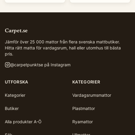
Carpet.se
Jämför över 25 000 mattor från flera svenska mattbutiker.
Hitta rätt matta för vardagsrum, hall eller utomhus till bästa
pris.
@
carpetpunktse
på Instagram
UTFORSKA
KATEGORIER
Kategorier
Vardagsrumsmattor
Butiker
Plastmattor
Alla produkter A-Ö
Ryamattor
Sök
Ullmattor