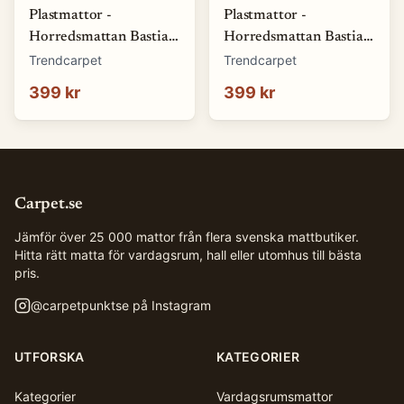
Plastmattor -
Plastmattor -
Horredsmattan Bastian
Horredsmattan Bastian
(blå) (Storlek: 70 x 50
(brun) (Storlek: 70 x 50
Trendcarpet
Trendcarpet
cm)
cm)
399 kr
399 kr
Carpet.se
Jämför över 25 000 mattor från flera svenska mattbutiker.
Hitta rätt matta för vardagsrum, hall eller utomhus till bästa
pris.
@
carpetpunktse
på Instagram
UTFORSKA
KATEGORIER
Kategorier
Vardagsrumsmattor