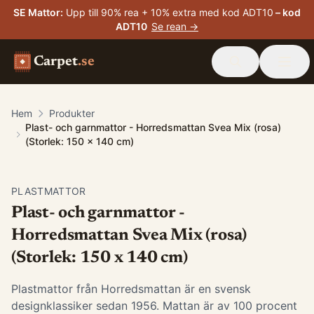
SE Mattor
:
Upp till 90% rea + 10% extra med kod ADT10
– kod
ADT10
Se rean →
Carpet
.se
Hem
Produkter
Plast- och garnmattor - Horredsmattan Svea Mix (rosa)
(Storlek: 150 x 140 cm)
PLASTMATTOR
Plast- och garnmattor -
Horredsmattan Svea Mix (rosa)
(Storlek: 150 x 140 cm)
Plastmattor från Horredsmattan är en svensk
designklassiker sedan 1956. Mattan är av 100 procent