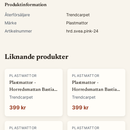
Produktinformation
Återförsäljare
Trendcarpet
Märke
Plastmattor
Artikelnummer
hrd.svea.pink-24
Liknande produkter
PLASTMATTOR
PLASTMATTOR
Plastmattor -
Plastmattor -
Horredsmattan Bastian
Horredsmattan Bastian
(grön) (Storlek: 70 x 50
(röd) (Storlek: 70 x 50
Trendcarpet
Trendcarpet
cm)
cm)
399 kr
399 kr
PLASTMATTOR
PLASTMATTOR