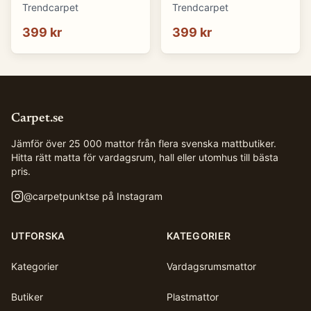
(blå) (Storlek: 70 x 50
(brun) (Storlek: 70 x 50
Trendcarpet
Trendcarpet
cm)
cm)
399 kr
399 kr
Carpet.se
Jämför över 25 000 mattor från flera svenska mattbutiker.
Hitta rätt matta för vardagsrum, hall eller utomhus till bästa
pris.
@
carpetpunktse
på Instagram
UTFORSKA
KATEGORIER
Kategorier
Vardagsrumsmattor
Butiker
Plastmattor