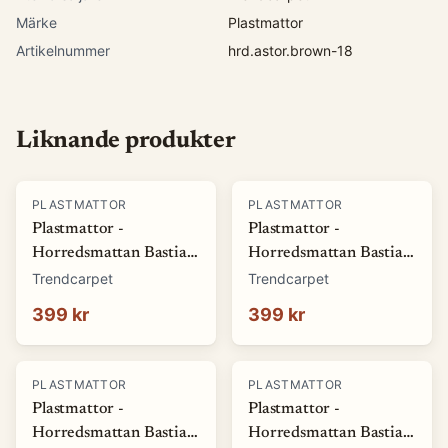
Märke
Plastmattor
Artikelnummer
hrd.astor.brown-18
Liknande produkter
PLASTMATTOR
PLASTMATTOR
Plastmattor -
Plastmattor -
Horredsmattan Bastian
Horredsmattan Bastian
(grön) (Storlek: 70 x 50
(röd) (Storlek: 70 x 50
Trendcarpet
Trendcarpet
cm)
cm)
399 kr
399 kr
PLASTMATTOR
PLASTMATTOR
Plastmattor -
Plastmattor -
Horredsmattan Bastian
Horredsmattan Bastian