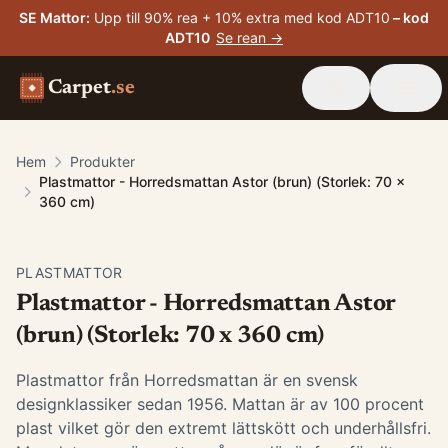
SE Mattor
:
Upp till 90% rea + 10% extra med kod ADT10
– kod
ADT10
Se rean →
Carpet
.se
Hem
Produkter
Plastmattor - Horredsmattan Astor (brun) (Storlek: 70 x
360 cm)
PLASTMATTOR
Plastmattor - Horredsmattan Astor
(brun) (Storlek: 70 x 360 cm)
Plastmattor från Horredsmattan är en svensk
designklassiker sedan 1956. Mattan är av 100 procent
plast vilket gör den extremt lättskött och underhållsfri.