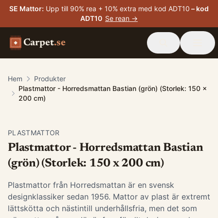
SE Mattor
:
Upp till 90% rea + 10% extra med kod ADT10
– kod
ADT10
Se rean →
Carpet
.se
Hem
Produkter
Plastmattor - Horredsmattan Bastian (grön) (Storlek: 150 x
200 cm)
PLASTMATTOR
Plastmattor - Horredsmattan Bastian
(grön) (Storlek: 150 x 200 cm)
Plastmattor från Horredsmattan är en svensk
designklassiker sedan 1956. Mattor av plast är extremt
lättskötta och nästintill underhållsfria, men det som