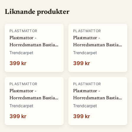
Liknande produkter
PLASTMATTOR
PLASTMATTOR
Plastmattor -
Plastmattor -
Horredsmattan Bastian
Horredsmattan Bastian
(grön) (Storlek: 70 x 50
(röd) (Storlek: 70 x 50
Trendcarpet
Trendcarpet
cm)
cm)
399 kr
399 kr
PLASTMATTOR
PLASTMATTOR
Plastmattor -
Plastmattor -
Horredsmattan Bastian
Horredsmattan Bastian
(blå) (Storlek: 70 x 50
(brun) (Storlek: 70 x 50
Trendcarpet
Trendcarpet
cm)
cm)
399 kr
399 kr