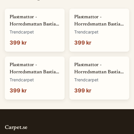
Plastmattor -
Plastmattor -
Horredsmattan Bastian
Horredsmattan Bastian
(grön) (Storlek: 70 x 50
(röd) (Storlek: 70 x 50
Trendcarpet
Trendcarpet
cm)
cm)
399 kr
399 kr
Plastmattor -
Plastmattor -
Horredsmattan Bastian
Horredsmattan Bastian
(blå) (Storlek: 70 x 50
(brun) (Storlek: 70 x 50
Trendcarpet
Trendcarpet
cm)
cm)
399 kr
399 kr
Carpet.se