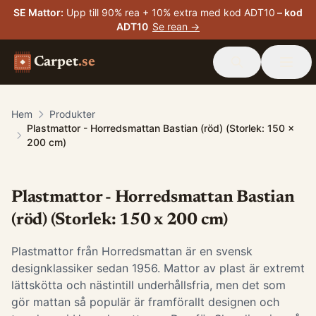
SE Mattor
:
Upp till 90% rea + 10% extra med kod ADT10
– kod
ADT10
Se rean →
Carpet
.se
Hem
Produkter
Plastmattor - Horredsmattan Bastian (röd) (Storlek: 150 x
200 cm)
Plastmattor - Horredsmattan Bastian
(röd) (Storlek: 150 x 200 cm)
Plastmattor från Horredsmattan är en svensk
designklassiker sedan 1956. Mattor av plast är extremt
lättskötta och nästintill underhållsfria, men det som
gör mattan så populär är framförallt designen och