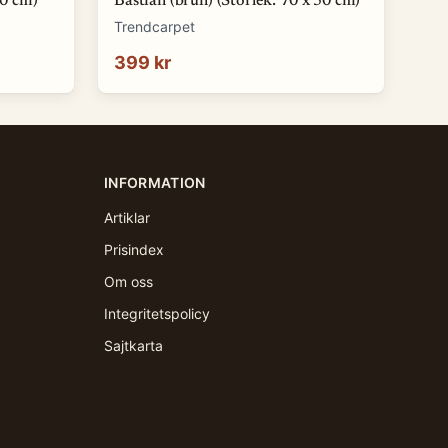
50 cm)
Bastian (brun) (Storlek: 70 x 50 cm)
Trendcarpet
399 kr
INFORMATION
Artiklar
Prisindex
Om oss
Integritetspolicy
Sajtkarta