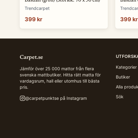
Bastian (grön) (Storlek: 70 x 50 cm)
Bastian 
Trendcarpet
Trendca
399 kr
399 kr
UTFORSK
Carpet.se
Kategorier
Jämför över 25 000 mattor från flera
svenska mattbutiker. Hitta rätt matta för
Butiker
vardagsrum, hall eller utomhus till bästa
Alla produ
pris.
Sök
@
carpetpunktse
på Instagram