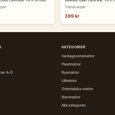
(röd) (Storlek: 70 x 50 cm)
Bastian (blå) (Storlek: 70 x 
rpet
Trendcarpet
399 kr
A
KATEGORIER
Vardagsrumsmattor
Plastmattor
kter A-Ö
Ryamattor
Ullmattor
Orientaliska mattor
Barnmattor
Alla kategorier