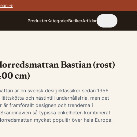
rean →
Produkter
Kategorier
Butiker
Artiklar
Horredsmattan Bastian (rost)
 400 cm)
attan är en svensk designklassiker sedan 1956.
lättskötta och nästintill underhållsfria, men det
 är framförallt designen och trenderna i
 Skandinavien så typiska enkelheten kombinerat
Horredsmattan mycket populär över hela Europa.