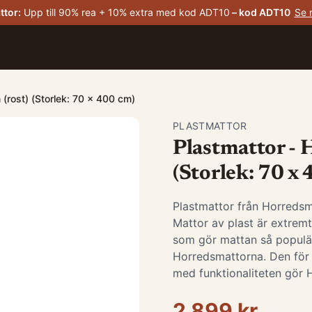
ttor
:
Upp till 90% rea + 10% extra med kod ADT10
– kod
ADT10
Se 
(rost) (Storlek: 70 x 400 cm)
PLASTMATTOR
Plastmattor - 
(Storlek: 70 x
Plastmattor från Horredsm
Mattor av plast är extremt 
som gör mattan så populär
Horredsmattorna. Den för
med funktionaliteten gör 
2 899 kr