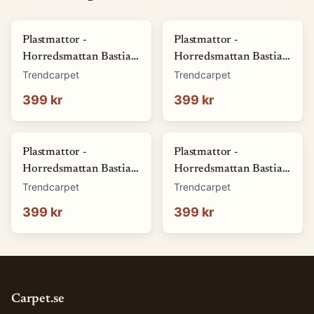
Plastmattor -
Plastmattor -
Horredsmattan Bastian
Horredsmattan Bastian
(grön) (Storlek: 70 x 50
(röd) (Storlek: 70 x 50
Trendcarpet
Trendcarpet
cm)
cm)
399 kr
399 kr
Plastmattor -
Plastmattor -
Horredsmattan Bastian
Horredsmattan Bastian
(blå) (Storlek: 70 x 50
(brun) (Storlek: 70 x 50
Trendcarpet
Trendcarpet
cm)
cm)
399 kr
399 kr
Carpet.se