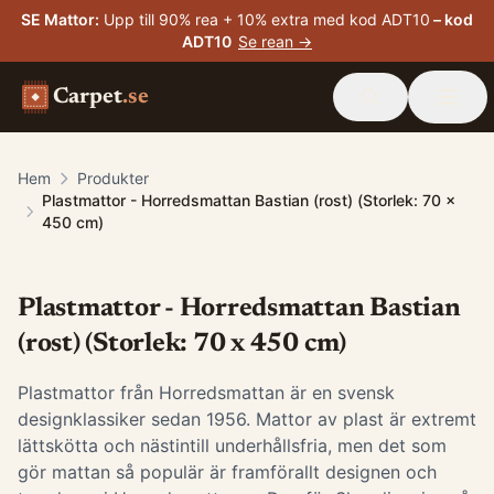
SE Mattor
:
Upp till 90% rea + 10% extra med kod ADT10
– kod
ADT10
Se rean →
Carpet
.se
Hem
Produkter
Plastmattor - Horredsmattan Bastian (rost) (Storlek: 70 x
450 cm)
Plastmattor - Horredsmattan Bastian
(rost) (Storlek: 70 x 450 cm)
Plastmattor från Horredsmattan är en svensk
designklassiker sedan 1956. Mattor av plast är extremt
lättskötta och nästintill underhållsfria, men det som
gör mattan så populär är framförallt designen och