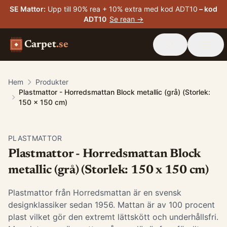
SE Mattor
:
Upp till 90% rea + 10% extra med kod ADT10
– kod
ADT10
Se rean →
Carpet
.se
Hem
Produkter
Plastmattor - Horredsmattan Block metallic (grå) (Storlek:
150 x 150 cm)
PLASTMATTOR
Plastmattor - Horredsmattan Block
metallic (grå) (Storlek: 150 x 150 cm)
Plastmattor från Horredsmattan är en svensk
designklassiker sedan 1956. Mattan är av 100 procent
plast vilket gör den extremt lättskött och underhållsfri.