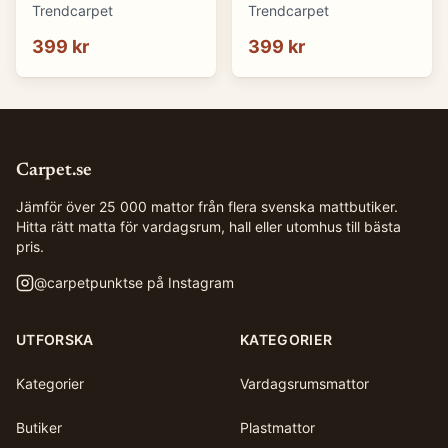
(blå) (Storlek: 70 x 50
(brun) (Storlek: 70 x 50
Trendcarpet
Trendcarpet
cm)
cm)
399 kr
399 kr
Carpet.se
Jämför över 25 000 mattor från flera svenska mattbutiker.
Hitta rätt matta för vardagsrum, hall eller utomhus till bästa
pris.
@
carpetpunktse
på Instagram
UTFORSKA
KATEGORIER
Kategorier
Vardagsrumsmattor
Butiker
Plastmattor