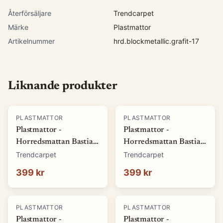
Återförsäljare
Trendcarpet
Märke
Plastmattor
Artikelnummer
hrd.blockmetallic.grafit-17
Liknande produkter
PLASTMATTOR
PLASTMATTOR
Plastmattor -
Plastmattor -
Horredsmattan Bastian
Horredsmattan Bastian
(grön) (Storlek: 70 x 50
(röd) (Storlek: 70 x 50
Trendcarpet
Trendcarpet
cm)
cm)
399 kr
399 kr
PLASTMATTOR
PLASTMATTOR
Plastmattor -
Plastmattor -