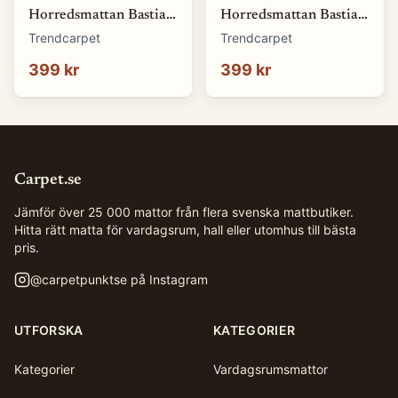
Horredsmattan Bastian
Horredsmattan Bastian
(blå) (Storlek: 70 x 50
(brun) (Storlek: 70 x 50
Trendcarpet
Trendcarpet
cm)
cm)
399 kr
399 kr
Carpet.se
Jämför över 25 000 mattor från flera svenska mattbutiker.
Hitta rätt matta för vardagsrum, hall eller utomhus till bästa
pris.
@
carpetpunktse
på Instagram
UTFORSKA
KATEGORIER
Kategorier
Vardagsrumsmattor