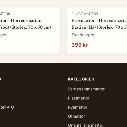
ATTOR
PLASTMATTOR
ttor - Horredsmattan
Plastmattor - Horredsmatt
(röd) (Storlek: 70 x 50 cm)
Bastian (blå) (Storlek: 70 x 
rpet
Trendcarpet
399 kr
A
KATEGORIER
Vardagsrumsmattor
Plastmattor
kter A-Ö
Ryamattor
Ullmattor
Orientaliska mattor