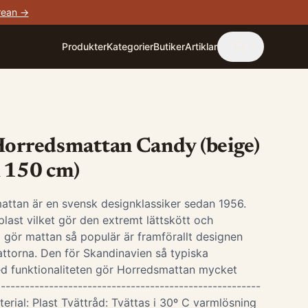
rean →
Produkter
Kategorier
Butiker
Artiklar
Horredsmattan Candy (beige)
x 150 cm)
attan är en svensk designklassiker sedan 1956.
last vilket gör den extremt lättskött och
 gör mattan så populär är framförallt designen
ttorna. Den för Skandinavien så typiska
d funktionaliteten gör Horredsmattan mycket
-----------------------------------------------------
terial: Plast Tvättråd: Tvättas i 30º C varmlösning