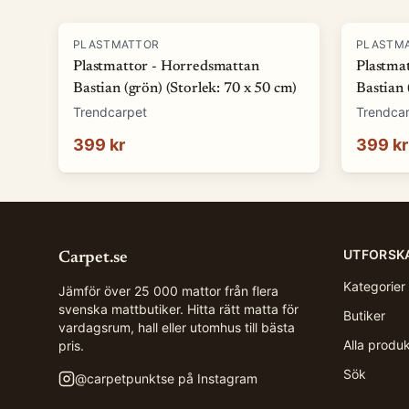
PLASTMATTOR
PLASTM
Plastmattor - Horredsmattan
Plastma
Bastian (grön) (Storlek: 70 x 50 cm)
Bastian 
Trendcarpet
Trendca
399 kr
399 kr
UTFORSK
Carpet.se
Kategorier
Jämför över 25 000 mattor från flera
svenska mattbutiker. Hitta rätt matta för
Butiker
vardagsrum, hall eller utomhus till bästa
Alla produ
pris.
Sök
@
carpetpunktse
på Instagram