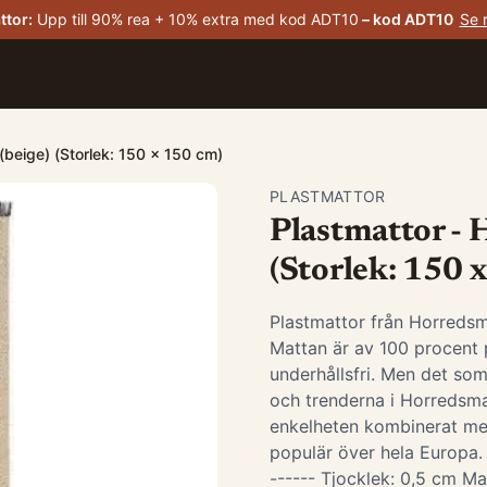
ttor
:
Upp till 90% rea + 10% extra med kod ADT10
– kod
ADT10
Se 
beige) (Storlek: 150 x 150 cm)
PLASTMATTOR
Plastmattor - 
(Storlek: 150 
Plastmattor från Horredsm
Mattan är av 100 procent p
underhållsfri. Men det som
och trenderna i Horredsma
enkelheten kombinerat me
populär över hela Europa. -
------ Tjocklek: 0,5 cm Ma