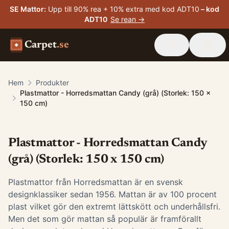
SE Mattor
:
Upp till 90% rea + 10% extra med kod ADT10
– kod
ADT10
Se rean →
Carpet
.se
Hem
Produkter
Plastmattor - Horredsmattan Candy (grå) (Storlek: 150 x
150 cm)
Plastmattor - Horredsmattan Candy
(grå) (Storlek: 150 x 150 cm)
Plastmattor från Horredsmattan är en svensk
designklassiker sedan 1956. Mattan är av 100 procent
plast vilket gör den extremt lättskött och underhållsfri.
Men det som gör mattan så populär är framförallt