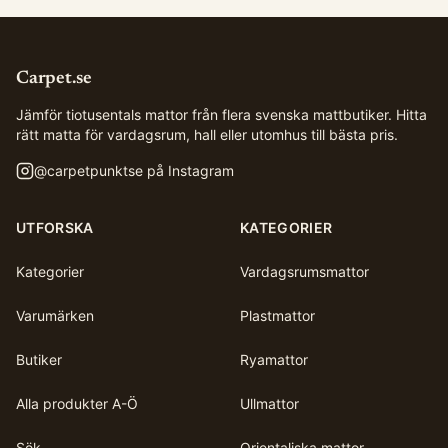
Carpet.se
Jämför tiotusentals mattor från flera svenska mattbutiker. Hitta
rätt matta för vardagsrum, hall eller utomhus till bästa pris.
@
carpetpunktse
på Instagram
UTFORSKA
KATEGORIER
Kategorier
Vardagsrumsmattor
Varumärken
Plastmattor
Butiker
Ryamattor
Alla produkter A-Ö
Ullmattor
Sök
Orientaliska mattor