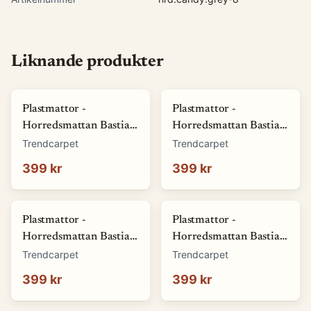
Liknande produkter
Plastmattor -
Plastmattor -
Horredsmattan Bastian
Horredsmattan Bastian
(grön) (Storlek: 70 x 50
(röd) (Storlek: 70 x 50
Trendcarpet
Trendcarpet
cm)
cm)
399 kr
399 kr
Plastmattor -
Plastmattor -
Horredsmattan Bastian
Horredsmattan Bastian
(blå) (Storlek: 70 x 50
(brun) (Storlek: 70 x 50
Trendcarpet
Trendcarpet
cm)
cm)
399 kr
399 kr