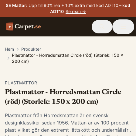
SE Mattor
:
Upp till 90% rea + 10% extra med kod ADT10
– kod
ADT10
Se rean →
Carpet
.se
Hem
Produkter
Plastmattor - Horredsmattan Circle (röd) (Storlek: 150 x
200 cm)
PLASTMATTOR
Plastmattor - Horredsmattan Circle
(röd) (Storlek: 150 x 200 cm)
Plastmattor från Horredsmattan är en svensk
designklassiker sedan 1956. Mattan är av 100 procent
plast vilket gör den extremt lättskött och underhållsfri.