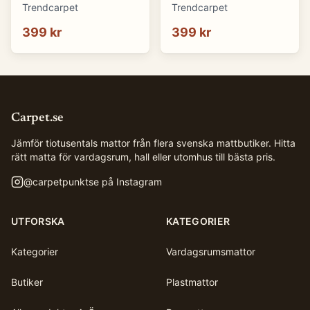
(blå) (Storlek: 70 x 50
(brun) (Storlek: 70 x 50
Trendcarpet
Trendcarpet
cm)
cm)
399 kr
399 kr
Carpet.se
Jämför tiotusentals mattor från flera svenska mattbutiker. Hitta
rätt matta för vardagsrum, hall eller utomhus till bästa pris.
@
carpetpunktse
på Instagram
UTFORSKA
KATEGORIER
Kategorier
Vardagsrumsmattor
Butiker
Plastmattor