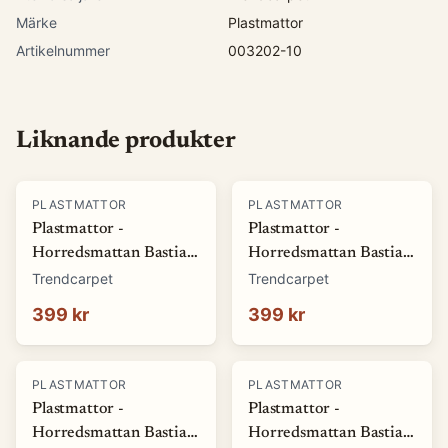
Märke
Plastmattor
Artikelnummer
003202-10
Liknande produkter
PLASTMATTOR
PLASTMATTOR
Plastmattor -
Plastmattor -
Horredsmattan Bastian
Horredsmattan Bastian
(grön) (Storlek: 70 x 50
(röd) (Storlek: 70 x 50
Trendcarpet
Trendcarpet
cm)
cm)
399 kr
399 kr
PLASTMATTOR
PLASTMATTOR
Plastmattor -
Plastmattor -
Horredsmattan Bastian
Horredsmattan Bastian