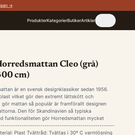
rean →
Produkter
Kategorier
Butiker
Artiklar
Horredsmattan Cleo (grå)
 300 cm)
attan är en svensk designklassiker sedan 1956.
last vilket gör den extremt lättskött och
 gör mattan så populär är framförallt designen
ttorna. Den för Skandinavien så typiska
d funktionaliteten gör Horredsmattan mycket
-----------------------------------------------------
terial: Plast Tvättråd: Tvättas i 30º C varmlösning