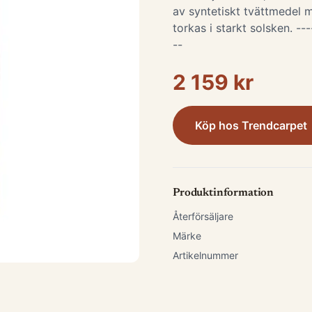
av syntetiskt tvättmedel m
torkas i starkt solsken. ---
--
2 159 kr
Köp hos
Trendcarpet
Produktinformation
Återförsäljare
Märke
Artikelnummer