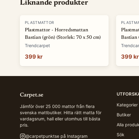
Liknande produkter
PLASTMATTOR
PLASTM
Plastmattor - Horredsmattan
Plastma
Bastian (grön) (Storlek: 70 x 50 cm)
Bastian 
Trendcarpet
Trendca
399 kr
399 kr
UTFORSK
Carpet.se
Kategorier
Jämför över 25 000 mattor från flera
svenska mattbutiker. Hitta rätt matta för
Butiker
vardagsrum, hall eller utomhus till bästa
Alla produ
pris.
Sök
@
carpetpunktse
på Instagram