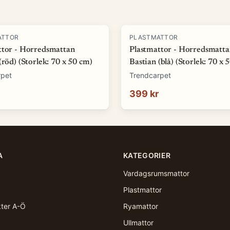
ATTOR
PLASTMATTOR
ttor - Horredsmattan
Plastmattor - Horredsmatt
(röd) (Storlek: 70 x 50 cm)
Bastian (blå) (Storlek: 70 x 
rpet
Trendcarpet
399 kr
A
KATEGORIER
Vardagsrumsmattor
Plastmattor
kter A-Ö
Ryamattor
Ullmattor