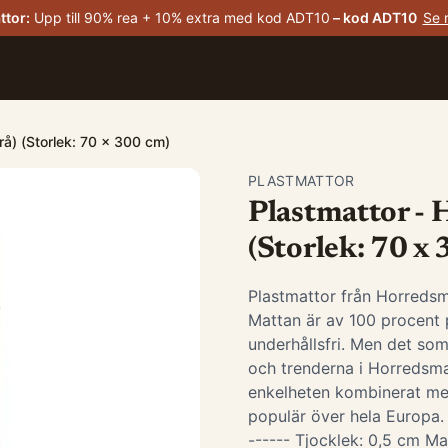
ttor
:
Upp till 90% rea + 10% extra med kod ADT10
– kod
ADT10
Se 
rå) (Storlek: 70 x 300 cm)
PLASTMATTOR
Plastmattor - 
(Storlek: 70 x
Plastmattor från Horredsm
Mattan är av 100 procent p
underhållsfri. Men det som
och trenderna i Horredsma
enkelheten kombinerat me
populär över hela Europa. -
------ Tjocklek: 0,5 cm Ma