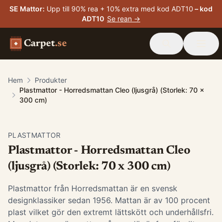
SE Mattor
:
Upp till 90% rea + 10% extra med kod ADT10
– kod
ADT10
Se rean →
Carpet
.se
Hem
Produkter
Plastmattor - Horredsmattan Cleo (ljusgrå) (Storlek: 70 x
300 cm)
PLASTMATTOR
Plastmattor - Horredsmattan Cleo
(ljusgrå) (Storlek: 70 x 300 cm)
Plastmattor från Horredsmattan är en svensk
designklassiker sedan 1956. Mattan är av 100 procent
plast vilket gör den extremt lättskött och underhållsfri.