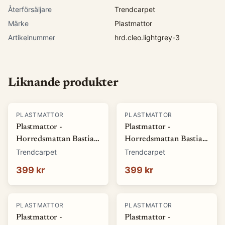
Återförsäljare
Trendcarpet
Märke
Plastmattor
Artikelnummer
hrd.cleo.lightgrey-3
Liknande produkter
PLASTMATTOR
PLASTMATTOR
Plastmattor -
Plastmattor -
Horredsmattan Bastian
Horredsmattan Bastian
(grön) (Storlek: 70 x 50
(röd) (Storlek: 70 x 50
Trendcarpet
Trendcarpet
cm)
cm)
399 kr
399 kr
PLASTMATTOR
PLASTMATTOR
Plastmattor -
Plastmattor -