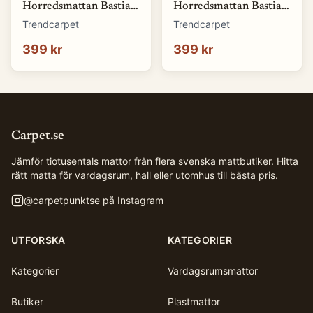
Horredsmattan Bastian
Horredsmattan Bastian
(blå) (Storlek: 70 x 50
(brun) (Storlek: 70 x 50
Trendcarpet
Trendcarpet
cm)
cm)
399 kr
399 kr
Carpet.se
Jämför tiotusentals mattor från flera svenska mattbutiker. Hitta
rätt matta för vardagsrum, hall eller utomhus till bästa pris.
@
carpetpunktse
på Instagram
UTFORSKA
KATEGORIER
Kategorier
Vardagsrumsmattor
Butiker
Plastmattor