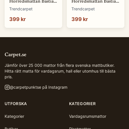
Horredsmattan Bastian
Horredsmattan Bastian
(blå) (Storlek: 70 x 50
(brun) (Storlek: 70 x 50
Trendcarpet
Trendcarpet
cm)
cm)
399 kr
399 kr
Carpet.se
Jämför över 25 000 mattor från flera svenska mattbutiker.
Hitta rätt matta för vardagsrum, hall eller utomhus till bästa
pris.
@
carpetpunktse
på Instagram
UTFORSKA
KATEGORIER
Kategorier
Vardagsrumsmattor
Butiker
Plastmattor