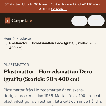
SE Mattor
:
Upp till 90% rea + 10% extra med kod ADT10
– kod
ADT10
Se rean →
Carpet
.se
Hem
Produkter
Plastmattor - Horredsmattan Deco (grafit) (Storlek: 70 x
400 cm)
PLASTMATTOR
Plastmattor - Horredsmattan Deco
(grafit) (Storlek: 70 x 400 cm)
Plastmattor från Horredsmattan är en svensk
designklassiker sedan 1956. Mattan är av 100 procent
plast vilket gör den extremt lättskött och underhållsfri.