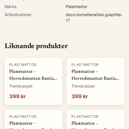
Märke
Plastmattor
Artikelnummer
deco.horredsmattan.graphite-
17
Liknande produkter
PLASTMATTOR
PLASTMATTOR
Plastmattor -
Plastmattor -
Horredsmattan Bastian
Horredsmattan Bastian
(grön) (Storlek: 70 x 50
(röd) (Storlek: 70 x 50
Trendcarpet
Trendcarpet
cm)
cm)
399 kr
399 kr
PLASTMATTOR
PLASTMATTOR
Plastmattor -
Plastmattor -