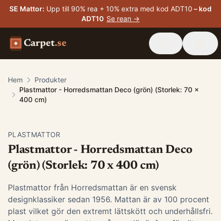
SE Mattor
:
Upp till 90% rea + 10% extra med kod ADT10
– kod
ADT10
Se rean →
Carpet
.se
Hem
Produkter
Plastmattor - Horredsmattan Deco (grön) (Storlek: 70 x
400 cm)
PLASTMATTOR
Plastmattor - Horredsmattan Deco
(grön) (Storlek: 70 x 400 cm)
Plastmattor från Horredsmattan är en svensk
designklassiker sedan 1956. Mattan är av 100 procent
plast vilket gör den extremt lättskött och underhållsfri.