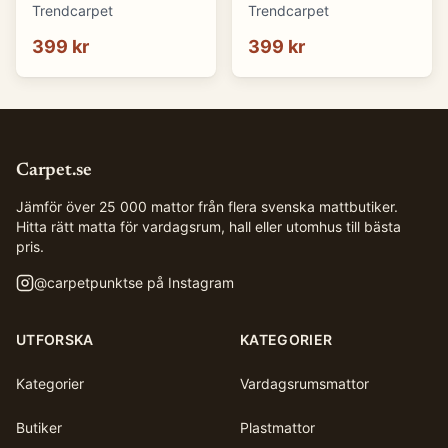
(blå) (Storlek: 70 x 50
(brun) (Storlek: 70 x 50
Trendcarpet
Trendcarpet
cm)
cm)
399 kr
399 kr
Carpet.se
Jämför över 25 000 mattor från flera svenska mattbutiker.
Hitta rätt matta för vardagsrum, hall eller utomhus till bästa
pris.
@
carpetpunktse
på Instagram
UTFORSKA
KATEGORIER
Kategorier
Vardagsrumsmattor
Butiker
Plastmattor