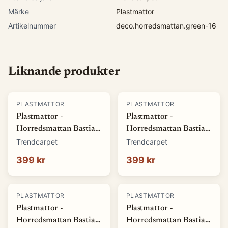
Märke
Plastmattor
Artikelnummer
deco.horredsmattan.green-16
Liknande produkter
PLASTMATTOR
PLASTMATTOR
Plastmattor -
Plastmattor -
Horredsmattan Bastian
Horredsmattan Bastian
(grön) (Storlek: 70 x 50
(röd) (Storlek: 70 x 50
Trendcarpet
Trendcarpet
cm)
cm)
399 kr
399 kr
PLASTMATTOR
PLASTMATTOR
Plastmattor -
Plastmattor -
Horredsmattan Bastian
Horredsmattan Bastian