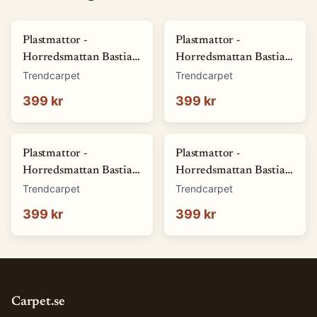
Plastmattor -
Plastmattor -
Horredsmattan Bastian
Horredsmattan Bastian
(grön) (Storlek: 70 x 50
(röd) (Storlek: 70 x 50
Trendcarpet
Trendcarpet
cm)
cm)
399 kr
399 kr
Plastmattor -
Plastmattor -
Horredsmattan Bastian
Horredsmattan Bastian
(blå) (Storlek: 70 x 50
(brun) (Storlek: 70 x 50
Trendcarpet
Trendcarpet
cm)
cm)
399 kr
399 kr
Carpet.se