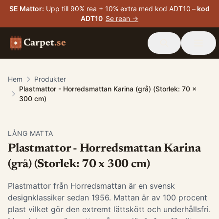
SE Mattor
:
Upp till 90% rea + 10% extra med kod ADT10
– kod
ADT10
Se rean →
Carpet
.se
Hem
Produkter
Plastmattor - Horredsmattan Karina (grå) (Storlek: 70 x
300 cm)
LÅNG MATTA
Plastmattor - Horredsmattan Karina
(grå) (Storlek: 70 x 300 cm)
Plastmattor från Horredsmattan är en svensk
designklassiker sedan 1956. Mattan är av 100 procent
plast vilket gör den extremt lättskött och underhållsfri.