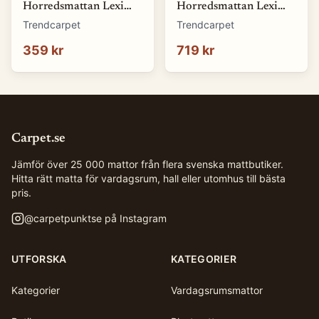
Horredsmattan Lexi
Horredsmattan Lexi
(orange) (Storlek: 70 x
(grön) (Storlek: 70 x
Trendcarpet
Trendcarpet
50 cm)
100 cm)
359 kr
719 kr
Carpet.se
Jämför över 25 000 mattor från flera svenska mattbutiker.
Hitta rätt matta för vardagsrum, hall eller utomhus till bästa
pris.
@
carpetpunktse
på Instagram
UTFORSKA
KATEGORIER
Kategorier
Vardagsrumsmattor