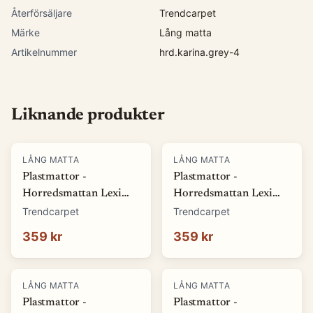
Återförsäljare
Trendcarpet
Märke
Lång matta
Artikelnummer
hrd.karina.grey-4
Liknande produkter
LÅNG MATTA
LÅNG MATTA
Plastmattor -
Plastmattor -
Horredsmattan Lexi
Horredsmattan Lexi
(grön) (Storlek: 70 x 50
(blå) (Storlek: 70 x 50
Trendcarpet
Trendcarpet
cm)
cm)
359 kr
359 kr
LÅNG MATTA
LÅNG MATTA
Plastmattor -
Plastmattor -