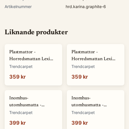
Artikelnummer
hrd.karina.graphite-6
Liknande produkter
Plastmattor -
Plastmattor -
Horredsmattan Lexi
Horredsmattan Lexi
(grå) (Storlek: 70 x 50
(sand) (Storlek: 70 x 50
Trendcarpet
Trendcarpet
cm)
cm)
359 kr
359 kr
Inomhus-
Inomhus-
utomhusmatta -
utomhusmatta -
Monsanto (grå)
Santana (grå) (Storlek:
Trendcarpet
Trendcarpet
(Storlek: 80 x 150 cm)
80 x 150 cm)
399 kr
399 kr