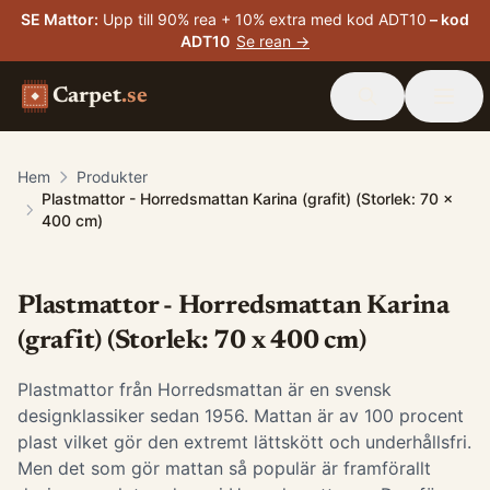
SE Mattor
:
Upp till 90% rea + 10% extra med kod ADT10
– kod
ADT10
Se rean →
Carpet
.se
Hem
Produkter
Plastmattor - Horredsmattan Karina (grafit) (Storlek: 70 x
400 cm)
Plastmattor - Horredsmattan Karina
(grafit) (Storlek: 70 x 400 cm)
Plastmattor från Horredsmattan är en svensk
designklassiker sedan 1956. Mattan är av 100 procent
plast vilket gör den extremt lättskött och underhållsfri.
Men det som gör mattan så populär är framförallt