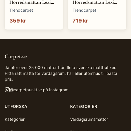
Horredsmattan Lexi
Horredsmattan Lexi
(orange) (Storlek: 70 x
(grön) (Storlek: 70 x
Trendcarpet
Trendcarpet
50 cm)
100 cm)
359 kr
719 kr
Carpet.se
Jämför över 25 000 mattor från flera svenska mattbutiker.
Hitta rätt matta för vardagsrum, hall eller utomhus till bästa
pris.
@
carpetpunktse
på Instagram
UTFORSKA
KATEGORIER
Kategorier
Vardagsrumsmattor