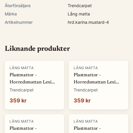
Återförsäljare
Trendcarpet
Märke
Lång matta
Artikelnummer
hrd.karina.mustard-4
Liknande produkter
LÅNG MATTA
LÅNG MATTA
Plastmattor -
Plastmattor -
Horredsmattan Lexi
Horredsmattan Lexi
(grön) (Storlek: 70 x 50
(blå) (Storlek: 70 x 50
Trendcarpet
Trendcarpet
cm)
cm)
359 kr
359 kr
LÅNG MATTA
LÅNG MATTA
Plastmattor -
Plastmattor -