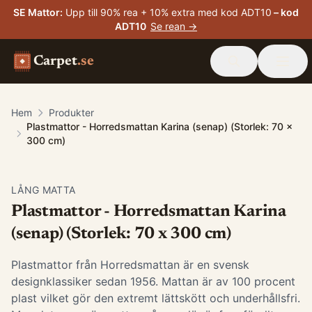
SE Mattor
:
Upp till 90% rea + 10% extra med kod ADT10
– kod
ADT10
Se rean →
Carpet
.se
Hem
Produkter
Plastmattor - Horredsmattan Karina (senap) (Storlek: 70 x
300 cm)
LÅNG MATTA
Plastmattor - Horredsmattan Karina
(senap) (Storlek: 70 x 300 cm)
Plastmattor från Horredsmattan är en svensk
designklassiker sedan 1956. Mattan är av 100 procent
plast vilket gör den extremt lättskött och underhållsfri.