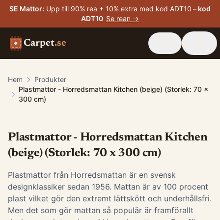
SE Mattor
:
Upp till 90% rea + 10% extra med kod ADT10
– kod
ADT10
Se rean →
Carpet
.se
Hem
Produkter
Plastmattor - Horredsmattan Kitchen (beige) (Storlek: 70 x
300 cm)
Plastmattor - Horredsmattan Kitchen
(beige) (Storlek: 70 x 300 cm)
Plastmattor från Horredsmattan är en svensk
designklassiker sedan 1956. Mattan är av 100 procent
plast vilket gör den extremt lättskött och underhållsfri.
Men det som gör mattan så populär är framförallt