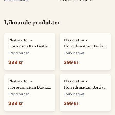
Liknande produkter
Plastmattor -
Plastmattor -
Horredsmattan Bastian
Horredsmattan Bastian
(grön) (Storlek: 70 x 50
(röd) (Storlek: 70 x 50
Trendcarpet
Trendcarpet
cm)
cm)
399 kr
399 kr
Plastmattor -
Plastmattor -
Horredsmattan Bastian
Horredsmattan Bastian
(blå) (Storlek: 70 x 50
(brun) (Storlek: 70 x 50
Trendcarpet
Trendcarpet
cm)
cm)
399 kr
399 kr