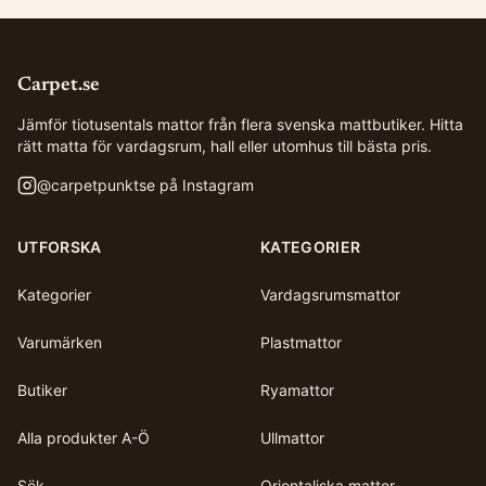
Carpet.se
Jämför tiotusentals mattor från flera svenska mattbutiker. Hitta
rätt matta för vardagsrum, hall eller utomhus till bästa pris.
@
carpetpunktse
på Instagram
UTFORSKA
KATEGORIER
Kategorier
Vardagsrumsmattor
Varumärken
Plastmattor
Butiker
Ryamattor
Alla produkter A-Ö
Ullmattor
Sök
Orientaliska mattor