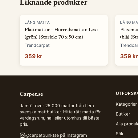
Liknande produkter
LÅNG MATTA
LÅNG MA
Plastmattor - Horredsmattan Lexi
Plastma
(grön) (Storlek: 70 x 50 cm)
(blå) (S
Trendcarpet
Trendca
359 kr
359 kr
UTFORSK
Carpet.se
Kategorier
Jämför över 25 000 mattor från flera
svenska mattbutiker. Hitta rätt matta för
Butiker
vardagsrum, hall eller utomhus till bästa
Alla produ
pris.
Sök
@
carpetpunktse
på Instagram