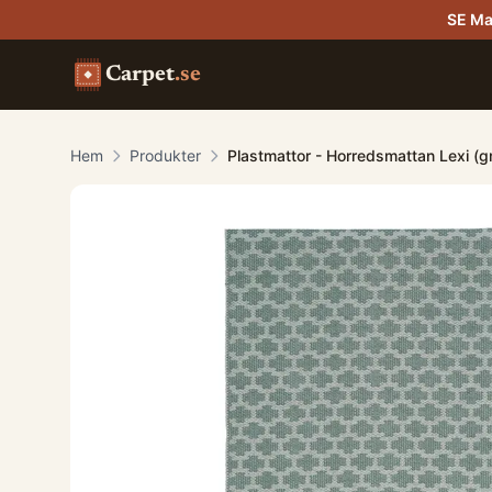
SE Ma
Carpet
.se
Hem
Produkter
Plastmattor - Horredsmattan Lexi (g