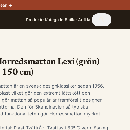
rean →
Produkter
Kategorier
Butiker
Artiklar
Horredsmattan Lexi (grön)
x 150 cm)
attan är en svensk designklassiker sedan 1956.
last vilket gör den extremt lättskött och
 gör mattan så populär är framförallt designen
ttorna. Den för Skandinavien så typiska
d funktionaliteten gör Horredsmattan mycket
-----------------------------------------------------
terial: Plast Tvättråd: Tvättas i 30º C varmlösning