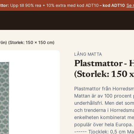
ttor
:
Upp till 90% rea + 10% extra med kod ADT10
– kod
ADT10
Se 
rön) (Storlek: 150 x 150 cm)
LÅNG MATTA
Plastmattor - 
(Storlek: 150 
Plastmattor från Horredsm
Mattan är av 100 procent p
underhållsfri. Men det som
och trenderna i Horredsma
enkelheten kombinerat me
populär över hela Europa. -
------ Tjocklek: 0,5 cm Ma