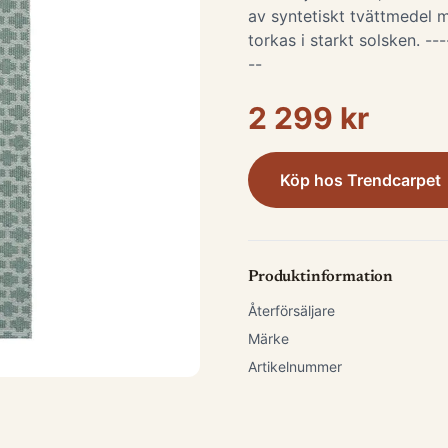
av syntetiskt tvättmedel m
torkas i starkt solsken. ---
--
2 299 kr
Köp hos
Trendcarpet
Produktinformation
Återförsäljare
Märke
Artikelnummer