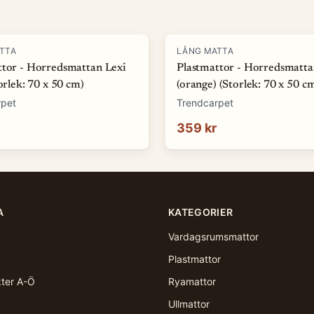
TTA
LÅNG MATTA
ttor - Horredsmattan Lexi
Plastmattor - Horredsmatta
torlek: 70 x 50 cm)
(orange) (Storlek: 70 x 50 c
rpet
Trendcarpet
359 kr
A
KATEGORIER
Vardagsrumsmattor
Plastmattor
kter A-Ö
Ryamattor
Ullmattor