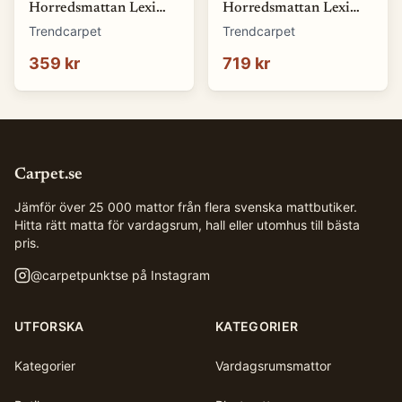
Horredsmattan Lexi
Horredsmattan Lexi
(orange) (Storlek: 70 x
(grön) (Storlek: 70 x
Trendcarpet
Trendcarpet
50 cm)
100 cm)
359 kr
719 kr
Carpet.se
Jämför över 25 000 mattor från flera svenska mattbutiker.
Hitta rätt matta för vardagsrum, hall eller utomhus till bästa
pris.
@
carpetpunktse
på Instagram
UTFORSKA
KATEGORIER
Kategorier
Vardagsrumsmattor