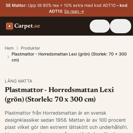
SE Mattor
:
Upp till 90% rea + 10% extra med kod ADT10
– kod
ADT10
Se rean →
Carpet
.se
Hem
Produkter
Plastmattor - Horredsmattan Lexi (grön) (Storlek: 70 x 300
cm)
LÅNG MATTA
Plastmattor - Horredsmattan Lexi
(grön) (Storlek: 70 x 300 cm)
Plastmattor från Horredsmattan är en svensk
designklassiker sedan 1956. Mattan är av 100 procent
plast vilket gör den extremt lättskött och underhållsfri.