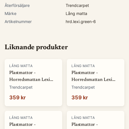
Återförsäljare
Trendcarpet
Märke
Lång matta
Artikelnummer
hrd.lexi.green-6
Liknande produkter
LÅNG MATTA
LÅNG MATTA
Plastmattor -
Plastmattor -
Horredsmattan Lexi
Horredsmattan Lexi
(grön) (Storlek: 70 x 50
(blå) (Storlek: 70 x 50
Trendcarpet
Trendcarpet
cm)
cm)
359 kr
359 kr
LÅNG MATTA
LÅNG MATTA
Plastmattor -
Plastmattor -