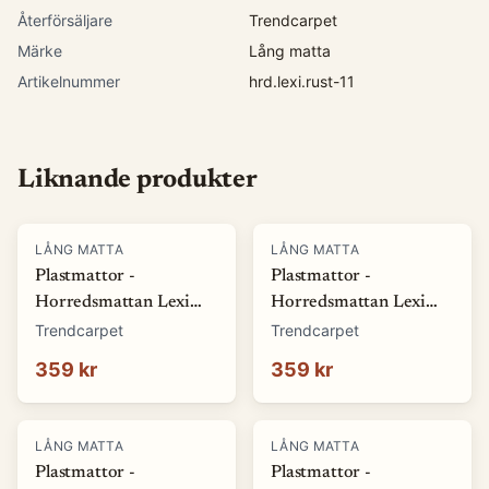
Återförsäljare
Trendcarpet
Märke
Lång matta
Artikelnummer
hrd.lexi.rust-11
Liknande produkter
LÅNG MATTA
LÅNG MATTA
Plastmattor -
Plastmattor -
Horredsmattan Lexi
Horredsmattan Lexi
(grön) (Storlek: 70 x 50
(blå) (Storlek: 70 x 50
Trendcarpet
Trendcarpet
cm)
cm)
359 kr
359 kr
LÅNG MATTA
LÅNG MATTA
Plastmattor -
Plastmattor -