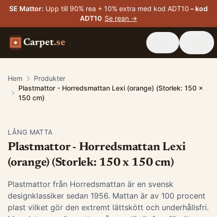
SE Mattor
:
Upp till 90% rea + 10% extra med kod ADT10
– kod
ADT10
Se rean →
Carpet
.se
Hem
Produkter
Plastmattor - Horredsmattan Lexi (orange) (Storlek: 150 x
150 cm)
LÅNG MATTA
Plastmattor - Horredsmattan Lexi
(orange) (Storlek: 150 x 150 cm)
Plastmattor från Horredsmattan är en svensk
designklassiker sedan 1956. Mattan är av 100 procent
plast vilket gör den extremt lättskött och underhållsfri.