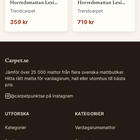
Horredsmattan Lexi
Horredsmattan Lexi
(orange) (Storlek: 70 x
(grön) (Storlek: 70 x
Trendcarpet
Trendcarpet
50 cm)
100 cm)
359 kr
719 kr
Carpet.se
Jämför över 25 000 mattor från flera svenska mattbutiker.
Hitta rätt matta för vardagsrum, hall eller utomhus till bästa
pris.
@
carpetpunktse
på Instagram
UTFORSKA
KATEGORIER
Kategorier
Vardagsrumsmattor