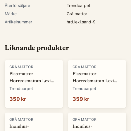
Återförsäljare
Trendcarpet
Märke
Grå mattor
Artikelnummer
hrd.lexi.sand-9
Liknande produkter
GRÅ MATTOR
GRÅ MATTOR
Plastmattor -
Plastmattor -
Horredsmattan Lexi
Horredsmattan Lexi
(grå) (Storlek: 70 x 50
(sand) (Storlek: 70 x 50
Trendcarpet
Trendcarpet
cm)
cm)
359 kr
359 kr
GRÅ MATTOR
GRÅ MATTOR
Inomhus-
Inomhus-