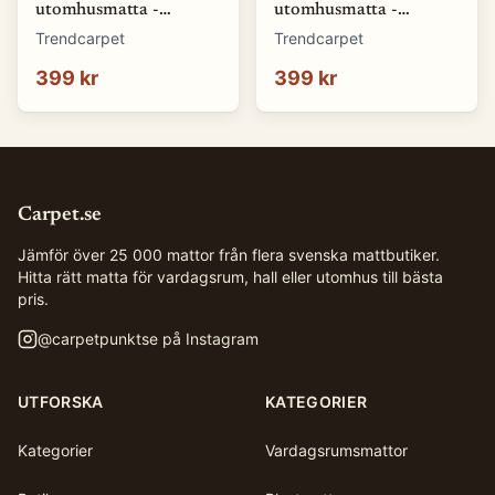
utomhusmatta -
utomhusmatta -
Monsanto (grå)
Santana (grå) (Storlek:
Trendcarpet
Trendcarpet
(Storlek: 80 x 150 cm)
80 x 150 cm)
399 kr
399 kr
Carpet.se
Jämför över 25 000 mattor från flera svenska mattbutiker.
Hitta rätt matta för vardagsrum, hall eller utomhus till bästa
pris.
@
carpetpunktse
på Instagram
UTFORSKA
KATEGORIER
Kategorier
Vardagsrumsmattor