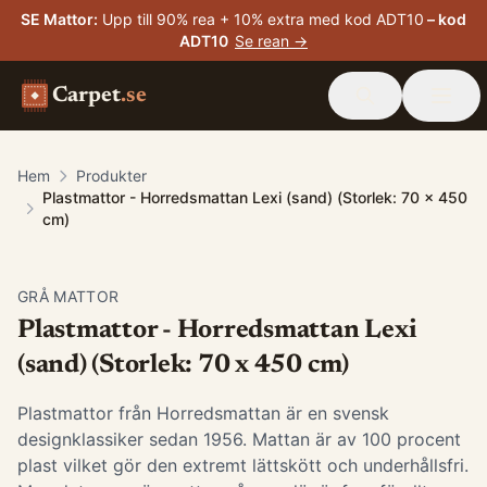
SE Mattor
:
Upp till 90% rea + 10% extra med kod ADT10
– kod
ADT10
Se rean →
Carpet
.se
Hem
Produkter
Plastmattor - Horredsmattan Lexi (sand) (Storlek: 70 x 450
cm)
GRÅ MATTOR
Plastmattor - Horredsmattan Lexi
(sand) (Storlek: 70 x 450 cm)
Plastmattor från Horredsmattan är en svensk
designklassiker sedan 1956. Mattan är av 100 procent
plast vilket gör den extremt lättskött och underhållsfri.