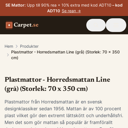
SE Mattor
:
Upp till 90% rea + 10% extra med kod ADT10
– kod
ADT10
Se rean →
Carpet
.se
Hem
Produkter
Plastmattor - Horredsmattan Line (grå) (Storlek: 70 x 350
cm)
Plastmattor - Horredsmattan Line
(grå) (Storlek: 70 x 350 cm)
Plastmattor från Horredsmattan är en svensk
designklassiker sedan 1956. Mattan är av 100 procent
plast vilket gör den extremt lättskött och underhållsfri.
Men det som gör mattan så populär är framförallt