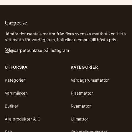
Carpet.se
Jämför tiotusentals mattor från flera svenska mattbutiker. Hitta
rätt matta för vardagsrum, hall eller utomhus till bästa pris.
@
carpetpunktse
på Instagram
UTFORSKA
KATEGORIER
Kategorier
Vardagsrumsmattor
Varumärken
Plastmattor
Butiker
Ryamattor
Alla produkter A-Ö
Ullmattor
Sök
Orientaliska mattor