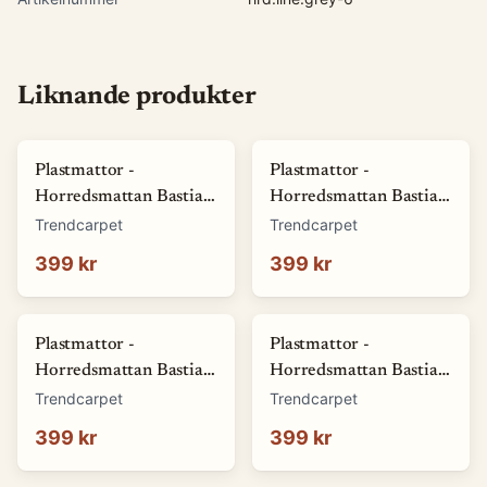
Liknande produkter
Plastmattor -
Plastmattor -
Horredsmattan Bastian
Horredsmattan Bastian
(grön) (Storlek: 70 x 50
(röd) (Storlek: 70 x 50
Trendcarpet
Trendcarpet
cm)
cm)
399 kr
399 kr
Plastmattor -
Plastmattor -
Horredsmattan Bastian
Horredsmattan Bastian
(blå) (Storlek: 70 x 50
(brun) (Storlek: 70 x 50
Trendcarpet
Trendcarpet
cm)
cm)
399 kr
399 kr