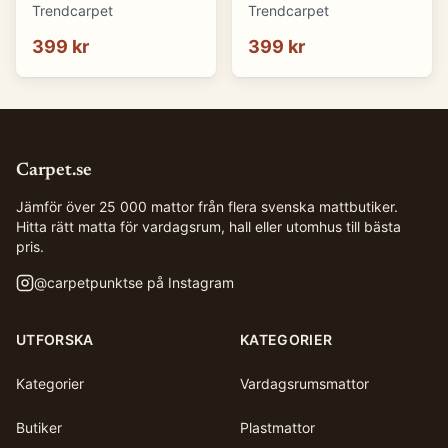
(blå) (Storlek: 70 x 50
(brun) (Storlek: 70 x 50
Trendcarpet
Trendcarpet
cm)
cm)
399 kr
399 kr
Carpet.se
Jämför över 25 000 mattor från flera svenska mattbutiker.
Hitta rätt matta för vardagsrum, hall eller utomhus till bästa
pris.
@
carpetpunktse
på Instagram
UTFORSKA
KATEGORIER
Kategorier
Vardagsrumsmattor
Butiker
Plastmattor