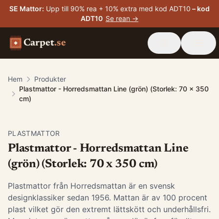
SE Mattor
:
Upp till 90% rea + 10% extra med kod ADT10
– kod
ADT10
Se rean →
Carpet
.se
Hem
Produkter
Plastmattor - Horredsmattan Line (grön) (Storlek: 70 x 350
cm)
PLASTMATTOR
Plastmattor - Horredsmattan Line
(grön) (Storlek: 70 x 350 cm)
Plastmattor från Horredsmattan är en svensk
designklassiker sedan 1956. Mattan är av 100 procent
plast vilket gör den extremt lättskött och underhållsfri.