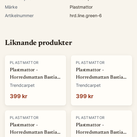
Märke
Plastmattor
Artikelnummer
hrd.line.green-6
Liknande produkter
PLASTMATTOR
PLASTMATTOR
Plastmattor -
Plastmattor -
Horredsmattan Bastian
Horredsmattan Bastian
(grön) (Storlek: 70 x 50
(röd) (Storlek: 70 x 50
Trendcarpet
Trendcarpet
cm)
cm)
399 kr
399 kr
PLASTMATTOR
PLASTMATTOR
Plastmattor -
Plastmattor -
Horredsmattan Bastian
Horredsmattan Bastian