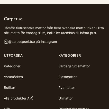
Carpet.se
Jämför tiotusentals mattor från flera svenska mattbutiker. Hitta
rätt matta för vardagsrum, hall eller utomhus till bästa pris.
@
carpetpunktse
på Instagram
UTFORSKA
KATEGORIER
Kategorier
Vardagsrumsmattor
Varumärken
Plastmattor
Butiker
Ryamattor
Alla produkter A-Ö
Ullmattor
Sök
Orientaliska mattor