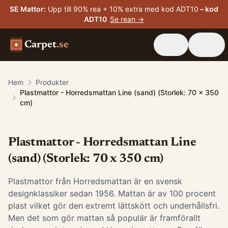
SE Mattor
:
Upp till 90% rea + 10% extra med kod ADT10
– kod
ADT10
Se rean →
Carpet
.se
Hem
Produkter
Plastmattor - Horredsmattan Line (sand) (Storlek: 70 x 350
cm)
Plastmattor - Horredsmattan Line
(sand) (Storlek: 70 x 350 cm)
Plastmattor från Horredsmattan är en svensk
designklassiker sedan 1956. Mattan är av 100 procent
plast vilket gör den extremt lättskött och underhållsfri.
Men det som gör mattan så populär är framförallt