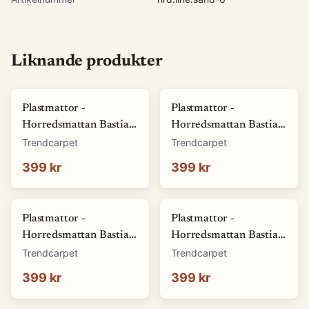
Liknande produkter
Plastmattor -
Plastmattor -
Horredsmattan Bastian
Horredsmattan Bastian
(grön) (Storlek: 70 x 50
(röd) (Storlek: 70 x 50
Trendcarpet
Trendcarpet
cm)
cm)
399 kr
399 kr
Plastmattor -
Plastmattor -
Horredsmattan Bastian
Horredsmattan Bastian
(blå) (Storlek: 70 x 50
(brun) (Storlek: 70 x 50
Trendcarpet
Trendcarpet
cm)
cm)
399 kr
399 kr