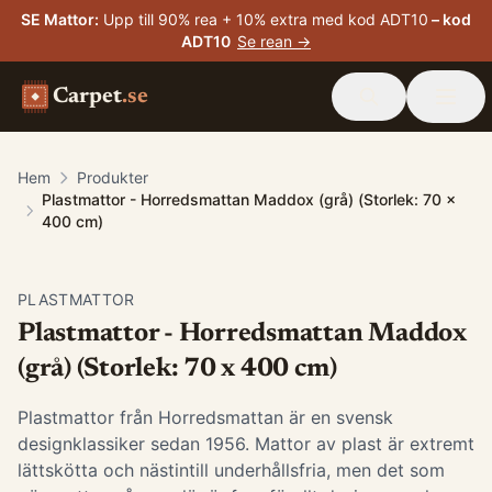
SE Mattor
:
Upp till 90% rea + 10% extra med kod ADT10
– kod
ADT10
Se rean →
Carpet
.se
Hem
Produkter
Plastmattor - Horredsmattan Maddox (grå) (Storlek: 70 x
400 cm)
PLASTMATTOR
Plastmattor - Horredsmattan Maddox
(grå) (Storlek: 70 x 400 cm)
Plastmattor från Horredsmattan är en svensk
designklassiker sedan 1956. Mattor av plast är extremt
lättskötta och nästintill underhållsfria, men det som