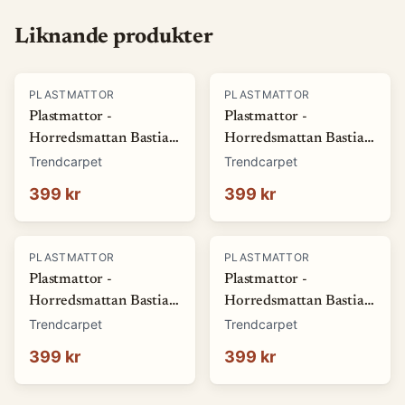
Liknande produkter
PLASTMATTOR
PLASTMATTOR
Plastmattor -
Plastmattor -
Horredsmattan Bastian
Horredsmattan Bastian
(grön) (Storlek: 70 x 50
(röd) (Storlek: 70 x 50
Trendcarpet
Trendcarpet
cm)
cm)
399 kr
399 kr
PLASTMATTOR
PLASTMATTOR
Plastmattor -
Plastmattor -
Horredsmattan Bastian
Horredsmattan Bastian
(blå) (Storlek: 70 x 50
(brun) (Storlek: 70 x 50
Trendcarpet
Trendcarpet
cm)
cm)
399 kr
399 kr